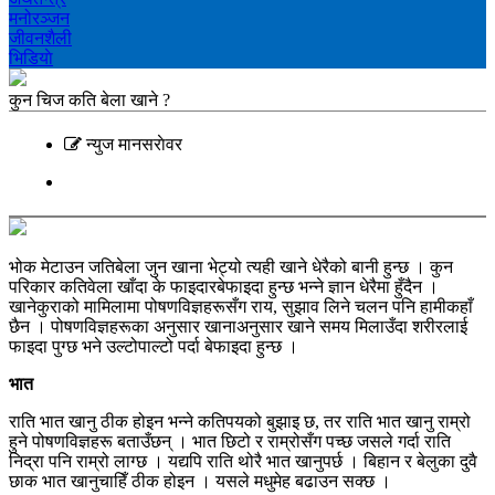
मनोरञ्‍जन
जीवनशैली
भिडियाे
कुन चिज कति बेला खाने ?
न्युज मानसराेवर
भोक मेटाउन जतिबेला जुन खाना भेट्यो त्यही खाने धेरैको बानी हुन्छ । कुन
परिकार कतिवेला खाँदा के फाइदारबेफाइदा हुन्छ भन्ने ज्ञान धेरैमा हुँदैन ।
खानेकुराको मामिलामा पोषणविज्ञहरूसँग राय, सुझाव लिने चलन पनि हामीकहाँ
छैन । पोषणविज्ञहरूका अनुसार खानाअनुसार खाने समय मिलाउँदा शरीरलाई
फाइदा पुग्छ भने उल्टोपाल्टो पर्दा बेफाइदा हुन्छ ।
भात
राति भात खानु ठीक होइन भन्ने कतिपयको बुझाइ छ, तर राति भात खानु राम्रो
हुने पोषणविज्ञहरू बताउँछन् । भात छिटो र राम्रोसँग पच्छ जसले गर्दा राति
निद्रा पनि राम्रो लाग्छ । यद्यपि राति थोरै भात खानुपर्छ । बिहान र बेलुका दुवै
छाक भात खानुचाहिँ ठीक होइन । यसले मधुमेह बढाउन सक्छ ।