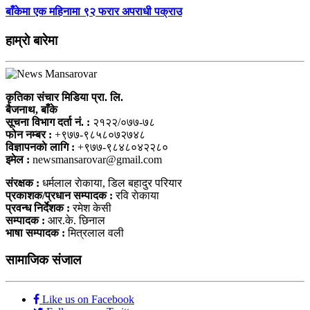
बाँकेमा एक महिनामा ९२ फरार अपराधी पक्राउ
हाम्राे बारेमा
कृतिका संचार मिडिया प्रा. लि.
बैजनाथ, बाँके
सूचना विभाग दर्ता नं. :
२१२२/०७७-७८
फोन नम्बर :
+९७७-९८५८०७२७४८
विज्ञापनकाे लागि :
+९७७-९८४८०४२२८०
इमेल :
newsmansarovar@gmail.com
संरक्षक :
धर्मलाल राेकाया, डिल बहादुर परियार
प्रकाशक/प्रधान सम्पादक :
रवि राेकाया
प्रवन्ध निर्देशक :
रमेश केसी
सम्पादक :
आर.के. छिनाल
भाषा सम्पादक :
मित्रलाल वली
सामाजिक संजाल
Like us on Facebook