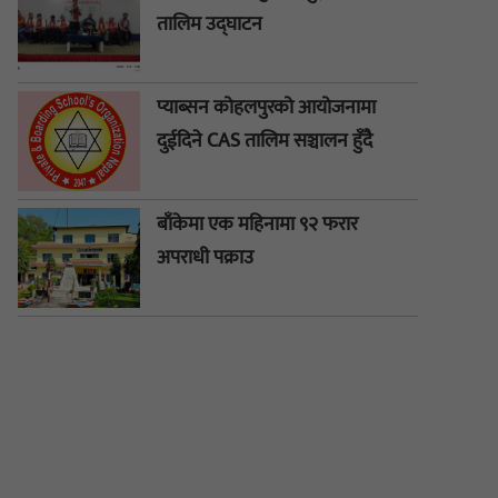
तालिम उद्घाटन
प्याब्सन कोहलपुरको आयोजनामा
दुईदिने CAS तालिम सञ्चालन हुँदै
बाँकेमा एक महिनामा ९२ फरार
अपराधी पक्राउ