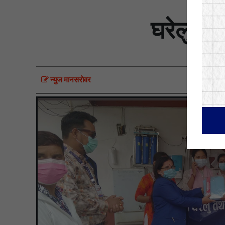
घरेलु महा
न्युज मानसराेवर