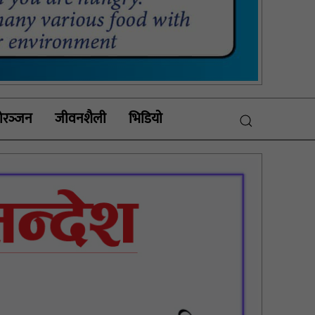
रञ्‍जन
जीवनशैली
भिडियाे