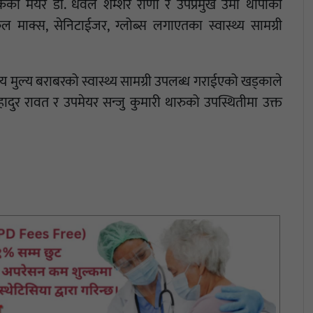
कका मेयर डा. धवल शम्शेर राणा र उपप्रमुख उमा थापाको
कल माक्स, सेनिटाईजर, ग्लोब्स लगाएतका स्वास्थ्य सामग्री
ुल्य बराबरको स्वास्थ्य सामग्री उपलब्ध गराईएको खड्काले
ुर रावत र उपमेयर सन्जु कुमारी थारुको उपस्थितीमा उक्त