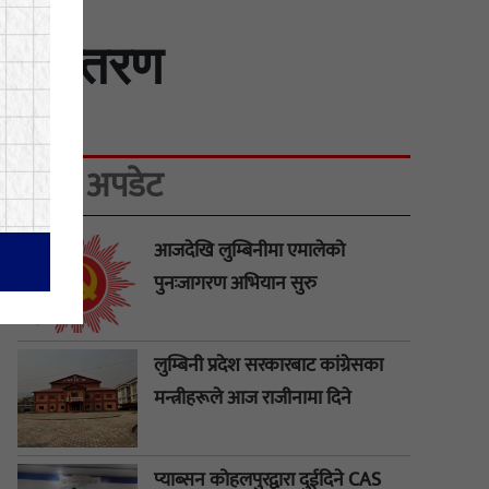
हस्तान्तरण
ताजा अपडेट
आजदेखि लुम्बिनीमा एमालेको
पुनःजागरण अभियान सुरु
लुम्बिनी प्रदेश सरकारबाट कांग्रेसका
मन्त्रीहरूले आज राजीनामा दिने
प्याब्सन कोहलपुरद्वारा दुईदिने CAS