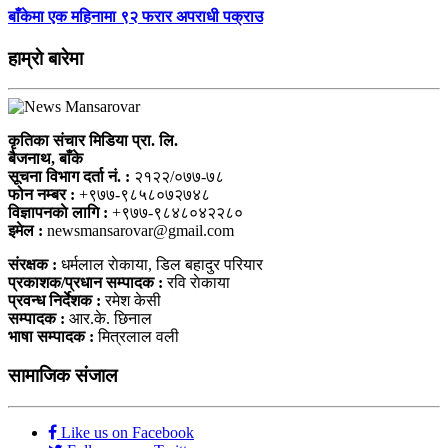
बाँकेमा एक महिनामा ९२ फरार अपराधी पक्राउ
हाम्राे बारेमा
कृतिका संचार मिडिया प्रा. लि.
बैजनाथ, बाँके
सूचना विभाग दर्ता नं. :
२१२२/०७७-७८
फोन नम्बर :
+९७७-९८५८०७२७४८
विज्ञापनकाे लागि :
+९७७-९८४८०४२२८०
इमेल :
newsmansarovar@gmail.com
संरक्षक :
धर्मलाल राेकाया, डिल बहादुर परियार
प्रकाशक/प्रधान सम्पादक :
रवि राेकाया
प्रवन्ध निर्देशक :
रमेश केसी
सम्पादक :
आर.के. छिनाल
भाषा सम्पादक :
मित्रलाल वली
सामाजिक संजाल
Like us on Facebook