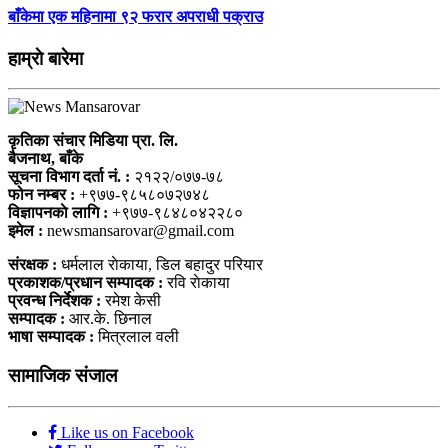
बाँकेमा एक महिनामा ९२ फरार अपराधी पक्राउ
हाम्राे बारेमा
कृतिका संचार मिडिया प्रा. लि.
बैजनाथ, बाँके
सूचना विभाग दर्ता नं. :
२१२२/०७७-७८
फोन नम्बर :
+९७७-९८५८०७२७४८
विज्ञापनकाे लागि :
+९७७-९८४८०४२२८०
इमेल :
newsmansarovar@gmail.com
संरक्षक :
धर्मलाल राेकाया, डिल बहादुर परियार
प्रकाशक/प्रधान सम्पादक :
रवि राेकाया
प्रवन्ध निर्देशक :
रमेश केसी
सम्पादक :
आर.के. छिनाल
भाषा सम्पादक :
मित्रलाल वली
सामाजिक संजाल
Like us on Facebook