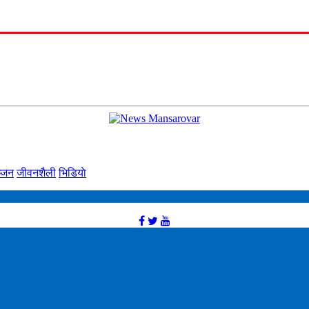
्‍जन
जीवनशैली
भिडियाे