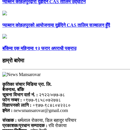
प्याब्सन कोहलपुरद्वारा दुईदिने CAS तालिम उद्घाटन
प्याब्सन कोहलपुरको आयोजनामा दुईदिने CAS तालिम सञ्चालन हुँदै
बाँकेमा एक महिनामा ९२ फरार अपराधी पक्राउ
हाम्राे बारेमा
कृतिका संचार मिडिया प्रा. लि.
बैजनाथ, बाँके
सूचना विभाग दर्ता नं. :
२१२२/०७७-७८
फोन नम्बर :
+९७७-९८५८०७२७४८
विज्ञापनकाे लागि :
+९७७-९८४८०४२२८०
इमेल :
newsmansarovar@gmail.com
संरक्षक :
धर्मलाल राेकाया, डिल बहादुर परियार
प्रकाशक/प्रधान सम्पादक :
रवि राेकाया