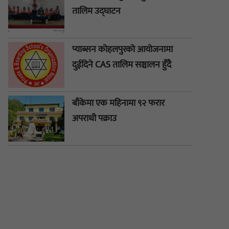
तालिम उद्घाटन
प्याब्सन कोहलपुरको आयोजनामा
दुईदिने CAS तालिम सञ्चालन हुँदै
बाँकेमा एक महिनामा ९२ फरार
अपराधी पक्राउ