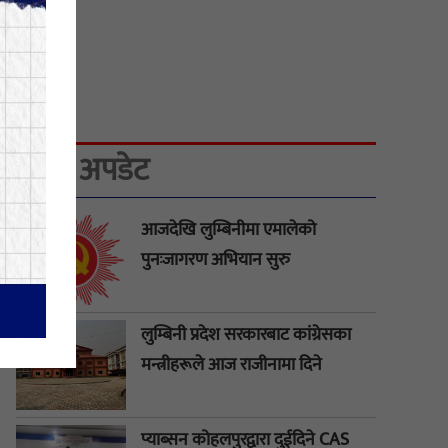
ता
ताजा अपडेट
आजदेखि लुम्बिनीमा एमालेको
पुनःजागरण अभियान सुरु
लुम्बिनी प्रदेश सरकारबाट कांग्रेसका
मन्त्रीहरूले आज राजीनामा दिने
प्याब्सन कोहलपुरद्वारा दुईदिने CAS