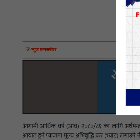
स
न्युज मानसराेवर
आगामी आर्थिक वर्ष (आव) २०८०/८१ का लागि अर्थमन्त
आयात हुने प्याजमा मूल्य अभिवृद्धि कर (भ्याट) लगाउ