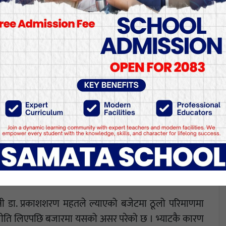
म्भावना भएको प्याजमा बेवास्
्री डा. प्रकाशशरण महतले ल्याएको बजेटमा ठूलो परिमाणमा
ने नीति लिएपछि बजारमा यसको असर परेको छ । भ्याटकै कारण