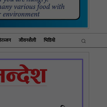
रञ्‍जन
जीवनशैली
भिडियाे