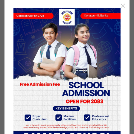
अर्ब ६३ करोड ४७ लाख रुपैयाँको ७ लाख २४ हजार ५७४
मेट्रिक टन धान चामल आयात गरेको धानचामल आयात गरेको
छ तथ्यांक छ । यस तथ्याकंले पनि हामी कृषि क्षेत्रमा कुन
स्थानमा रहेका छौँ भन्ने मापन गर्न सकिन्छ ,त्यसैले
तिन तहका सरकार विचको समन्वय र कृषि सम्भावनाहरुको
अध्ययनले कृषि क्षेत्रको विकास गर्न सकिन्छ । सरकारले
बनाउने नीति तथा बजेटमा कूल बजेटको ५० प्रतिशत
उत्पादनका क्षत्रेमा मात्र नीति तथा बजेट कायान्वय गर्न सके
बर्षेनी चामल र धान मात्र आयात गर्न रोक्न सकियो भने बार्षिक
झन्डै ४६ अर्बको बचत गर्न सकिन्छ ।
त्यसै नागरिक अभियान शुरुवात तथा बाजो जमिनहरुमा समेत
कृषि उत्पादन ह्रुको शुरुवात गर्न आवश्यक छ । त्यसका लागि
आवश्यक नीति निमार्ण गर्नाका लागि तिन तहका सरकार विच