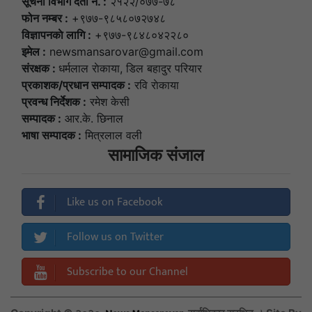
सूचना विभाग दर्ता नं. :
२१२२/०७७-७८
फोन नम्बर :
+९७७-९८५८०७२७४८
विज्ञापनकाे लागि :
+९७७-९८४८०४२२८०
इमेल :
newsmansarovar@gmail.com
संरक्षक :
धर्मलाल राेकाया, डिल बहादुर परियार
प्रकाशक/प्रधान सम्पादक :
रवि राेकाया
प्रवन्ध निर्देशक :
रमेश केसी
सम्पादक :
आर.के. छिनाल
भाषा सम्पादक :
मित्रलाल वली
सामाजिक संजाल
Like us on Facebook
Follow us on Twitter
Subscribe to our Channel