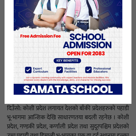
तथा हिमाली भू-भागका थोरै स्थानहरुमा हल्का हिमपातको
सम्भावना रहेको छ।
राती: : देशभर आंशिक देखि साधारणतया बदली रहनेछ ।
सुदूरपश्चिम प्रदेशका थोरै स्थानहरुमा तथा बाँकी पहाडी भू-
भागको एक-दुई स्थानमा फाटफुट देखि हल्का वर्षाको
सम्भावना रहेको छ।देशका उच्च पहाडी तथा हिमाली भू-
भागका थोरै स्थानहरूका हल्का हिमपातको सम्भावना रहेको
छ।
२०८० माघ २२ गते (सोमबार)
दिउँसो: कोशी प्रदेश लगायत देशको बाँकी प्रदेशहरुको पहाडी
भू-भागमा आन्शिक देखि साधारणतया बदली रहनेछ । कोशी
प्रदेश, गण्डकी प्रदेश, कर्णाली प्रदेश तथा सुदूरपश्चिम प्रदेशको
उच्च पहाडी तथा हिमाली भू-भागका एक वा दूई स्थानमा हल्का