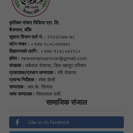
कृतिका संचार मिडिया प्रा. लि.
बैजनाथ, बाँके
सूचना विभाग दर्ता नं. :
२१२२/०७७-७८
फोन नम्बर :
+९७७-९८५८०७२७४८
विज्ञापनकाे लागि :
+९७७-९८४८०४२२८०
इमेल :
newsmansarovar@gmail.com
संरक्षक :
धर्मलाल राेकाया, डिल बहादुर परियार
प्रकाशक/प्रधान सम्पादक :
रवि राेकाया
प्रवन्ध निर्देशक :
रमेश केसी
सम्पादक :
आर.के. छिनाल
भाषा सम्पादक :
मित्रलाल वली
सामाजिक संजाल
Like us on Facebook