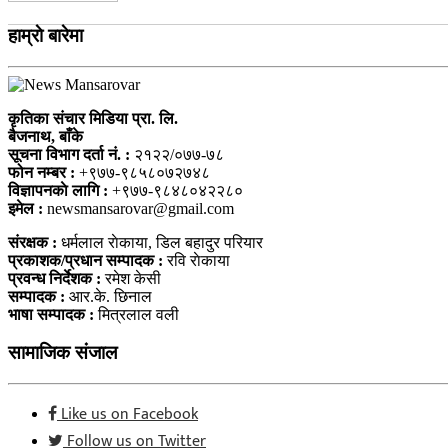
हाम्राे बारेमा
कृतिका संचार मिडिया प्रा. लि.
बैजनाथ, बाँके
सूचना विभाग दर्ता नं. :
२१२२/०७७-७८
फोन नम्बर :
+९७७-९८५८०७२७४८
विज्ञापनकाे लागि :
+९७७-९८४८०४२२८०
इमेल :
newsmansarovar@gmail.com
संरक्षक :
धर्मलाल राेकाया, डिल बहादुर परियार
प्रकाशक/प्रधान सम्पादक :
रवि राेकाया
प्रवन्ध निर्देशक :
रमेश केसी
सम्पादक :
आर.के. छिनाल
भाषा सम्पादक :
मित्रलाल वली
सामाजिक संजाल
Like us on Facebook
Follow us on Twitter