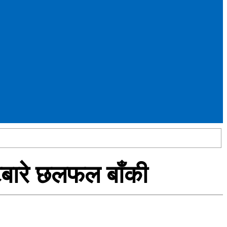
ेटबारे छलफल बाँकी