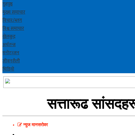
गृहपृष्ठ
मुख्य समाचार
विचार/ब्लग
विश्व समाचार
खेलकुद
अर्थतन्त्र
मनोरञ्‍जन
जीवनशैली
भिडियाे
सत्तारूढ सांसदहर
न्युज मानसराेवर