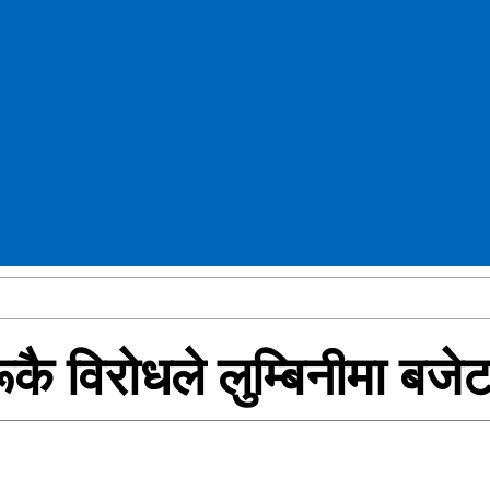
ूकै विरोधले लुम्बिनीमा बज