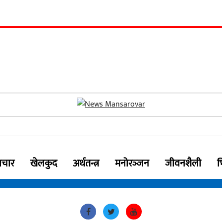
ाचार
खेलकुद
अर्थतन्त्र
मनोरञ्‍जन
जीवनशैली
भ