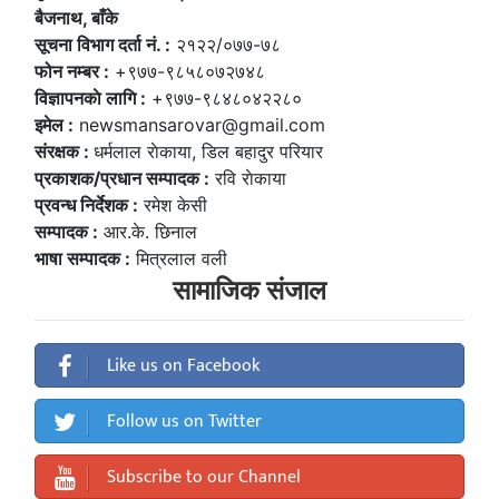
बैजनाथ, बाँके
सूचना विभाग दर्ता नं. :
२१२२/०७७-७८
फोन नम्बर :
+९७७-९८५८०७२७४८
विज्ञापनकाे लागि :
+९७७-९८४८०४२२८०
इमेल :
newsmansarovar@gmail.com
संरक्षक :
धर्मलाल राेकाया, डिल बहादुर परियार
प्रकाशक/प्रधान सम्पादक :
रवि राेकाया
प्रवन्ध निर्देशक :
रमेश केसी
सम्पादक :
आर.के. छिनाल
भाषा सम्पादक :
मित्रलाल वली
सामाजिक संजाल
Like us on Facebook
Follow us on Twitter
Subscribe to our Channel