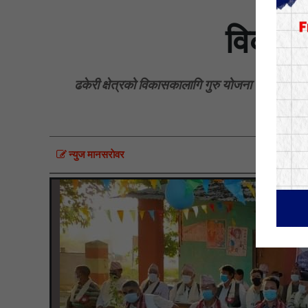
विकास 
ढकेरी क्षेत्रको विकासकालागि गुरु योजना बनाएर अघि ब
न्युज मानसराेवर