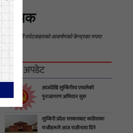
ँसद अथक
हय तथा स्वदेशी पर्यटकहरुको आकर्षणको केन्द्रका रुपमा
ताजा अपडेट
आजदेखि लुम्बिनीमा एमालेको
पुनःजागरण अभियान सुरु
लुम्बिनी प्रदेश सरकारबाट कांग्रेसका
मन्त्रीहरूले आज राजीनामा दिने