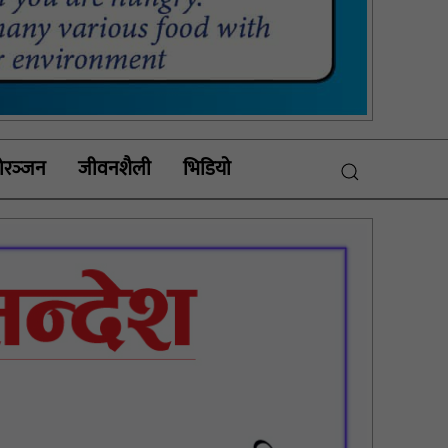
रञ्‍जन
जीवनशैली
भिडियाे