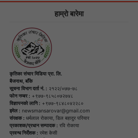
हाम्राे बारेमा
कृतिका संचार मिडिया प्रा. लि.
बैजनाथ, बाँके
सूचना विभाग दर्ता नं. :
२१२२/०७७-७८
फोन नम्बर :
+९७७-९८५८०७२७४८
विज्ञापनकाे लागि :
+९७७-९८४८०४२२८०
इमेल :
newsmansarovar@gmail.com
संरक्षक :
धर्मलाल राेकाया, डिल बहादुर परियार
प्रकाशक/प्रधान सम्पादक :
रवि राेकाया
प्रवन्ध निर्देशक :
रमेश केसी