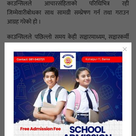
काउन्सिलले आचारसंहिताको परिधिभित्र रही
जिम्मेवारीबोधका साथ सामग्री सम्प्रेषण गर्न तथा गराउन
आग्रह गरेको हो ।
काउन्सिलले पछिल्लो समय केही सञ्चारमाध्यम, सञ्चारकर्मी
तथा सामाजिक सञ्जाल प्रयोगकर्ताबाट पेसागत आचारण र
मर्यादा विपरीतका गतिविधि बढ्दै गएको उल्लेख गरेको छ ।
काउन्सिलले अनलाइन समाचार पोर्टल दर्ता गरे पनि समाचार
सामग्री प्रकाशन नगरी युट्युब च्यानल, फेसबुक पेज तथा
रिलमार्फत भ्युज र मोनिटाइजेसन केन्द्रित तथ्यहीन, झैझगडा
तथा गालीगलौजपूर्ण सामग्री सम्प्रेषण गर्ने कार्य बढ्दै गएको
जनाएको छ ।
काउन्सिलका अनुसार बिनाअनुमति तथा पत्रकार
परिचयपत्रबिना विभिन्न कार्यालय, शैक्षिक संस्था वा
कार्यक्रममा प्रवेश गरी अमर्यादित व्यवहार गर्ने, दुर्व्यवहार तथा