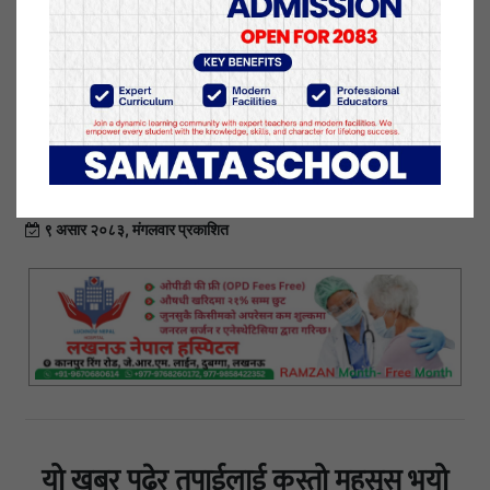
विवाद सिर्जना गर्ने, हातपातसम्मका घटनाका भिडियो
सामाजिक सञ्जालमा सार्वजनिक गर्ने प्रवृत्ति बढ्दो छ ।
गैरजिम्मेवार गतिविधिले समग्र पत्रकारिता क्षेत्रको
विश्वसनीयता, गरिमा र स्थापित मर्यादामा नकारात्मक प्रभाव
पारिरहेको काउन्सिलको उल्लेख छ ।
९ असार २०८३, मंगलवार प्रकाशित
यो खबर पढेर तपाईलाई कस्तो महसुस भयो