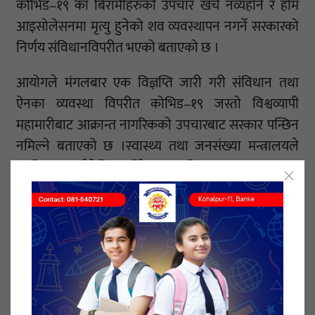
कोभिड–१९ का बिरामीहरुको उपचार खर्च नव्यहोर्ने र होम
आइसोलेसनमा मृत्यु हुनेको शव व्यवस्थापन नगर्ने सरकारको
निर्णय संविधानविपरीत भएको बताएको छ ।
आयोगले मंगलबार एक विज्ञप्ति जारी गरी संविधान तथा
ऐनका व्यवस्था विपरीत कोभिड–१९ जस्तो विश्वव्यापी
महामारीबाट आक्रान्त नागरिकको उपचारबाट सरकार पन्छिन
नमिल्ने बताएको छ ।स्वास्थ्य तथा जनसंख्या मन्त्रालयले
कात्तिक २ गतेदेखि आर्थिकरुपमा विपन्न, अशक्त, असहाय
अवस्थामा रहेका नागरिक, असहाय एकल महिला, अति
अपाङ्गता भएका नागरिक, जेष्ठ नागरिक, अग्रपंतिमा खटिने
स्वास्थ्यकर्मी, सरसफाइ कर्मचारी, सुरक्षाकर्मीलगायत जोखिम
क्षेत्रमा कार्यरत कर्मचारीमा लक्षण भएमा मात्र परीक्षण र उपचार
निःशुल्क गर्ने र बाँकीको खर्च लाग्ने निर्णय गरेको थियो ।
नेपालको संविधानको धारा ३५ ले प्रत्येक नागरिकलाई