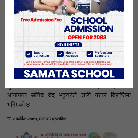
राज्यबाट आधारभूत स्वास्थ्थ्य सेवा निःशुल्क प्राप्त गर्ने हक
दिएको र जानस्वास्थ सेवा ऐन, २०७५ को दफा २ ९ख० मा
सरुवा रोगको उपचार सम्बन्धी आधारभूत सेवा निशुल्क रुपमा
प्राप्त हुने व्यवस्था रहेको आयोगले स्मरण गराएको छ ।
‘अतः यस जटिल परिस्थितिमा कोभिड–१९ बाट संक्रमित
बिरामीहरुको निशुल्क स्वास्थ्य उपचारको व्यवस्था गर्न र
कोभिड–१९ बाट मृत्यु भएकाहरुको शव व्यवस्थापन गरी
नागरिकको संविधानप्रदत्त स्वास्थ्य सम्बन्धी हकको
सुनिश्चितता गर्न आयोग नेपाल सरकारलाई आग्रह गर्दछ’
आयोगका सचिव वेद भट्टराईले जारी गरेको विज्ञप्तिमा
भनिएको छ ।
४ कार्तिक २०७७, मंगलवार प्रकाशित