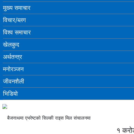
मुख्य समाचार
विचार/ब्लग
विश्व समाचार
खेलकुद
अर्थतन्त्र
मनोरञ्‍जन
जीवनशैली
भिडियाे
बैजनाथमा एभरेष्टको सिल्की राइस मिल संचालनमा
१ करो