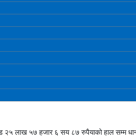
ड २५ लाख ५७ हजार ६ सय ८७ रुपैयाको हाल सम्म धा