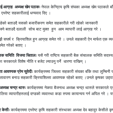
ाई आग्रह अध्यक्ष खेम पठाकः
नेपाल केन्द्रिय कृषि संघका अध्यक्ष खेम पठाकले
एभरेष्ट सहकारीलाई धन्यवाद दिए ।
 भइरहेको बताउदै यसको बजारीकरण समेत सहकारीले गरी रहेको जानकारी
सक्ने बताउदै दलाली सोच बाट मुक्त हुन आम व्यापारी लाई आग्रह गरे ।
 अझै सघर्ष र क्रियाशिल हुन आग्रह समेत गरे । उनले सहकारी ऐन मार्फत एक व
मेत गरेको बताए ।
ंचालक समिति विजया धितालः
यसै गरी राष्टिय सहकारी बैक संचालक समिति सदस्य
ा सरकारले विशेष नीति र बजेट ल्याउनु पर्ने धारणा राखिन् ।
ा आवश्यक प्रेम सुवेदीः
कार्यक्रममा जिल्ला सहकारी संघका बाँके तथा लुम्बिनी प
 बतावारण बनाउ सहकारी क्रियाशिल्ता आवश्यक रहेको बताए ।उनले कृषका उद्प
्यक्ष चन्द्र थारुः
कार्यक्रममा नेकपा बैजनाथ अध्यक्ष चन्द्र थारुले सरकारले
या व्यापारीहरुलाई दण्डको व्यवास्था कडा रुपमा कायान्वय गर्न अपिल गरे । यस
ुर केसीः
कार्यक्रममा एभरेष्ट कृषि सहकारी संस्थाका अध्यक्ष देव बहादुर केसीले