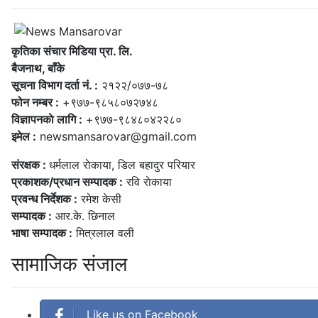
कृतिका संचार मिडिया प्रा. लि.
बैजनाथ, बाँके
सूचना विभाग दर्ता नं. :
२१२२/०७७-७८
फोन नम्बर :
+९७७-९८५८०७२७४८
विज्ञापनकाे लागि :
+९७७-९८४८०४२२८०
इमेल :
newsmansarovar@gmail.com
संरक्षक :
धर्मलाल राेकाया, डिल बहादुर परियार
प्रकाशक/प्रधान सम्पादक :
रवि राेकाया
प्रवन्ध निर्देशक :
रमेश केसी
सम्पादक :
आर.के. छिनाल
भाषा सम्पादक :
मित्रलाल वली
सामाजिक संजाल
Like us on Facebook