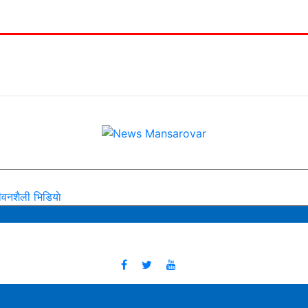
ीवनशैली
भिडियाे