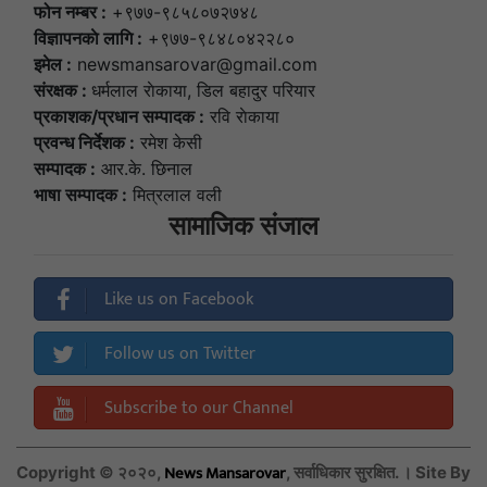
फोन नम्बर :
+९७७-९८५८०७२७४८
विज्ञापनकाे लागि :
+९७७-९८४८०४२२८०
इमेल :
newsmansarovar@gmail.com
संरक्षक :
धर्मलाल राेकाया, डिल बहादुर परियार
प्रकाशक/प्रधान सम्पादक :
रवि राेकाया
प्रवन्ध निर्देशक :
रमेश केसी
सम्पादक :
आर.के. छिनाल
भाषा सम्पादक :
मित्रलाल वली
सामाजिक संजाल
Like us on Facebook
Follow us on Twitter
Subscribe to our Channel
News Mansarovar
Copyright © २०२०,
, सर्वाधिकार सुरक्षित. । Site By