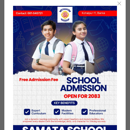
गराइरहेका घोराही उपमहानगरपालिका वडा नम्बर ४ का ७०
वर्षीय पुरुषको शनिबार बिहान ५ बजे मृत्यु भएको जिल्ला
स्वास्थ्य कार्यालय, बाँकेका अधिकृत एवं कोरोनाका फोकल
पर्सन नरेश श्रेष्ठले बताए ।
श्रेष्ठका अनुसार उनलाई स्वास्थ्यमा समस्या भएपछि कात्तिक
११ गते कोहलपुरको आईसीयू युनिटमा भर्ना गरिएको थियो ।
कोरोना आशंकामा भोलिपल्ट स्वाब लिएर जाँच गर्दा त्यही दिन
बेलुका ५ बजे कोरोना पुष्टि भएको थियो ।
योसँगै बाहिरी जिल्लाबाट बाकेमा उपचार गराउन आउँदा मृत्यु
हुनेको संख्या १८ पुगेको छ ।
१५ कार्तिक २०७७, शनिबार प्रकाशित