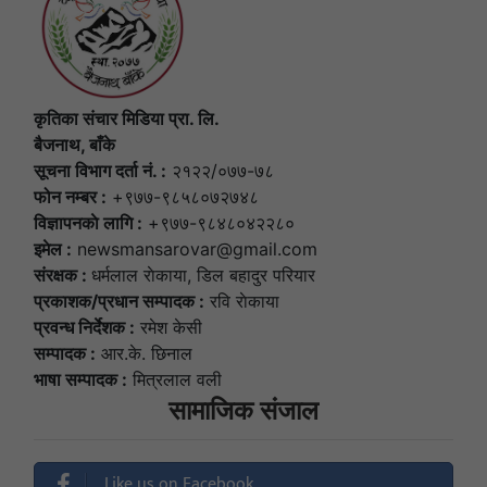
कृतिका संचार मिडिया प्रा. लि.
बैजनाथ, बाँके
सूचना विभाग दर्ता नं. :
२१२२/०७७-७८
फोन नम्बर :
+९७७-९८५८०७२७४८
विज्ञापनकाे लागि :
+९७७-९८४८०४२२८०
इमेल :
newsmansarovar@gmail.com
संरक्षक :
धर्मलाल राेकाया, डिल बहादुर परियार
प्रकाशक/प्रधान सम्पादक :
रवि राेकाया
प्रवन्ध निर्देशक :
रमेश केसी
सम्पादक :
आर.के. छिनाल
भाषा सम्पादक :
मित्रलाल वली
सामाजिक संजाल
Like us on Facebook