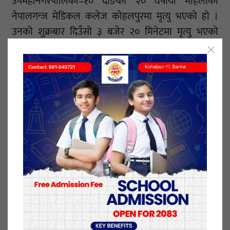
उपमहानगरपालिका–१० दाङकी २० वर्षीया महिलाको
नेपालगन्ज मेडिकल कलेज कोहलपुरमा मृत्यु भएको हो ।
उनको शुक्रबार दिउँसो ३ बजेर २० मिनेटमा मृत्यु भएको
स्वास्थ्य कार्यालय बाँकेका कोरोना फोकल पर्सन नरेश श्रेष्ठले
बताए ।
सुत्केरी व्यथाले च्यापेपछि उपचारका लागि कत्तिक १६ गते
मेडिकल कलेज कोहलपुरमा भर्ना भएकी उनले सोमबार बच्चा
जन्माएकी थिइन् । बच्चा जन्मिएपछि पनि उनको स्वास्थ्यमा
समस्या देखिएपछि कोरोना परीक्षण गरिएको थियो । उक्त
परीक्षणमा ती महिलालाई कोरोना संक्रमण पुष्टि भएको थियो ।
बाँकेका कोरोना फोकल पर्सन नरेश श्रेष्ठका अनुसार कोरोना
संक्रमण देखिएपछि कोरोना वार्डमा भर्ना गरेर रोगको
प्रकृतिअनुसार सबै प्रकारको उपचार सुरु गरिएको थियो ।