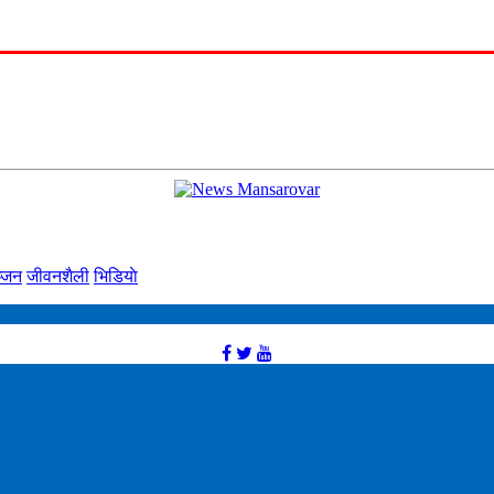
्‍जन
जीवनशैली
भिडियाे