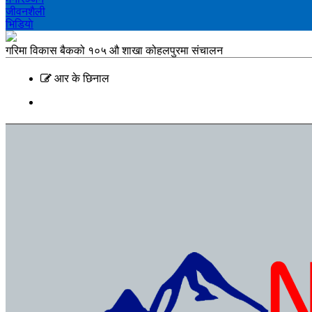
जीवनशैली
भिडियाे
गरिमा विकास बैकको १०५ औ शाखा कोहलपुरमा संचालन
आर के छिनाल