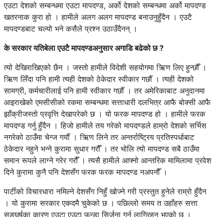
एउटा देशको सम्बन्धमा एउटा मापदण्ड, अर्को देशको सम्बन्धमा अर्को मापदण्ड
खतरनाक कुरा हो । हामीले अलग अलग मापदण्ड बनाउनुहुँदैन । एउटै
मापदण्डबाट चल्यो भने कसैले प्रश्न उठाउँदैनन् ।
के सरकार यतिबेला एउटै मापदण्डअनुसार अगाडि बढेको छ ?
त्यो देखिराखिएको छैन । जस्तो हामीले विदेशी सहयोगमा ऋिण लिए हुन्छौँ ।
ऋिण लिँदा पनि हामी त्यही देशको ठेकेदार स्वीकार गर्छौँ । त्यही देशको
सामग्री, कर्मचारीलाई पनि हामी स्वीकार गर्छौँ । तर अमेरिकाबाट अनुदानमा
आइराखेको एमसीसीको रकमा सम्बन्धमा सत्ताधारी दलभित्र आफै बोक्सी आफै
झाँक्रीजस्तो प्रवृत्ति देखापरेको छ । यो फरक मापदण्ड हो । हामीले फरक
मापदण्ड गर्नु हुँदैन । हिजो हामीले तय गरेको मापदण्डले हाम्रो देशको सर्भिस
नगरेको ठाउँमा चेन्ज गर्यौँ । ऋिण लिने तर अन्तर्राष्ट्रिय प्रतिस्पर्धाबाट
ठेकेदार नहुने भन्ने कुरामा सुधार गरौँ । तर भोलि त्यो मापदण्ड सबै ठाउँमा
समान रूपले लाग्ने गरेर गरौँ । त्यसै हामीले आफ्नो आन्तरिक मामिलामा प्रवेश
दिने कुरामा कुनै पनि देशसँग फरक फरक मापदण्ड नअपनौँ ।
पार्टीको विचारधारा नमिल्ने देशसँग निहुँ खोज्ने गरी प्रस्तुत हुनेले राम्रो हुँदैन
। यो कुरामा सरकार एकदमै चुकेको छ । पछिल्लो समय त उहाँहरु सत्ता
सङ्घर्षका कारण एउटा एउटा फन्डा सिर्जना गर्न लागिरहनु भएको छ ।