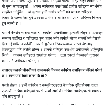
गम्भीर रूपमा सच्याउनुपर्छ । सरकारमा भएका पार्टीले मात्र होइन हामीले पनि
यो कुरा सच्याउनुपर्छ । आफ्ना व्यक्तिगत स्वार्थलाई हामीले राष्ट्रिय स्वार्थसँग
सम्झौता गर्नुहुँदैन । यो कुरामा हामी गम्भीर बनेनौँ भने अन्ततः राष्ट्रिय
हितमाथि खतरा पैदा हुने अवस्था आउँछ । यो विषयमा एउटा राष्ट्रिय चिन्तन
हुन जरुरी छ ।
हामीले देशसँग सम्बन्ध राख्ने हो, त्यहाँको राजनीतिक प्रणाली होइन । परराष्ट्र
सम्बन्ध पार्टीगत र व्यक्तिगत कुरा होइन भनेर हामीले सोच्न थाल्यौँ भने देशको
हितलाई माथि उठाउँछौँ । जस्तो युरोपमा स्विजरल्यान्ड जस्तो देशलाई
विश्वयुद्धमा पनि कसैले छोएन । आफ्नो राष्ट्रिय स्वार्थमा उनीहरुको अर्जुनदृष्टि
थियो । त्यसमा उनीहरुले सम्झौता गरेनन् । ठूलो स्वरले चिच्याउने कुराउने
काम पनि उनीहरुले गरेनन् ।
सत्तारुढ दलको चीनसँगको सम्बन्धको विषयमा काँग्रेस सशङ्कित देखिने गरेको
छ । त्यस पछाडिको कारण के हो ?
यस्तो होइन । हामी काँग्रेस र कम्युनिस्टहरुले वैचारिक दृष्टिकोणमा एउटा
एउटासँग नजिक देखिएको जस्तो अर्को अर्कोसँग नजिक नदेखिएजस्तो व्यवहार
पनि छोड्नुपर्छ ।