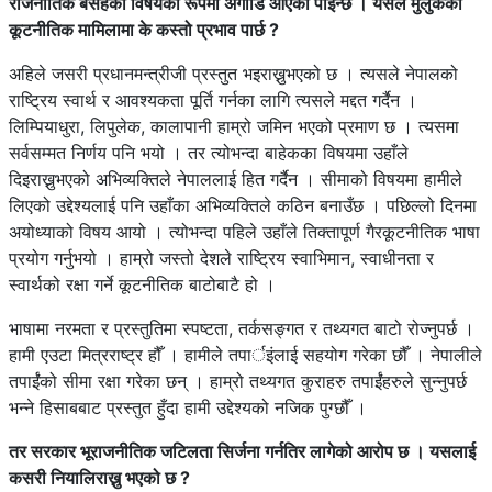
राजनीतिक बसहको विषयका रूपमा अगाडि आएको पाइन्छ । यसले मुलुकको
कूटनीतिक मामिलामा के कस्तो प्रभाव पार्छ ?
अहिले जसरी प्रधानमन्त्रीजी प्रस्तुत भइराख्नुभएको छ । त्यसले नेपालको
राष्ट्रिय स्वार्थ र आवश्यकता पूर्ति गर्नका लागि त्यसले मद्दत गर्दैन ।
लिम्पियाधुरा, लिपुलेक, कालापानी हाम्रो जमिन भएको प्रमाण छ । त्यसमा
सर्वसम्मत निर्णय पनि भयो । तर त्योभन्दा बाहेकका विषयमा उहाँले
दिइराख्नुभएको अभिव्यक्तिले नेपाललाई हित गर्दैन । सीमाको विषयमा हामीले
लिएको उद्देश्यलाई पनि उहाँका अभिव्यक्तिले कठिन बनाउँछ । पछिल्लो दिनमा
अयोध्याको विषय आयो । त्योभन्दा पहिले उहाँले तिक्तापूर्ण गैरकूटनीतिक भाषा
प्रयोग गर्नुभयो । हाम्रो जस्तो देशले राष्ट्रिय स्वाभिमान, स्वाधीनता र
स्वार्थको रक्षा गर्ने कूटनीतिक बाटोबाटै हो ।
भाषामा नरमता र प्रस्तुतिमा स्पष्टता, तर्कसङ्गत र तथ्यगत बाटो रोज्नुपर्छ ।
हामी एउटा मित्रराष्ट्र हौँ । हामीले तपार्इंलाई सहयोग गरेका छौँ । नेपालीले
तपाईंंको सीमा रक्षा गरेका छन् । हाम्रो तथ्यगत कुराहरु तपाईंंहरुले सुन्नुपर्छ
भन्ने हिसाबबाट प्रस्तुत हुँदा हामी उद्देश्यको नजिक पुग्छौँ ।
तर सरकार भूराजनीतिक जटिलता सिर्जना गर्नतिर लागेको आरोप छ । यसलाई
कसरी नियालिराख्नु भएको छ ?