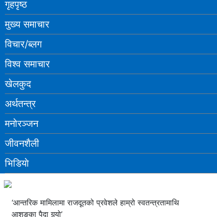
गृहपृष्ठ
मुख्य समाचार
विचार/ब्लग
विश्व समाचार
खेलकुद
अर्थतन्त्र
मनोरञ्‍जन
जीवनशैली
भिडियाे
‘आन्तरिक मामिलामा राजदूतको प्रवेशले हाम्रो स्वतन्त्रतामाथि
आशङ्का पैदा गर्‍यो’