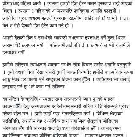
बीआरआई पहिला आयो । त्यसमा हाम्रो हित हेरर मात्र प्रस्ताव राख्ने आएको
थिएन । त्यसमा ६ महिनाको अध्ययनपछि प्रक्रिया अगाडि बढाइयो ।
त्यतिबेला प्रकाशशरण महतले प्रस्ताव खल्तीमा राखेर बसेको छ भने । तर
मैले त मेरो देशको हित हेरेर काम गर्ने हो ।
आफ्नो देशको हित र स्वार्थको ग्यारेन्टी नभएसम्म हस्ताक्षर गर्ने कुरा थिएन ।
त्यसमा धेरै छलफल भयो । पछि हामीलाई पनि ठीक छ भन्ने लाग्यो र हामीले
हस्ताक्षर गर्यौँ ।
हामीले राष्ट्रिय स्वार्थलाई ध्यानमा गम्भीर सोच विचार राखेर अगाडि बढ्नुपर्छ
। कुनै देशको नेता रिसाएर मेरो कुर्सी जान्छ कि भनेर हामीले काल्पनिक रूपमा
आफूभित्र डर पाल्यो भने राष्ट्रको हितमा काम हुँदैन । व्यक्तिगत स्वार्थलाई
पन्छ्याए गर्ने हो भने काम गर्न सकिन्छ ।
क्वारेन्टिन केन्द्रदेखि अस्पतालसम्म सरकारको ध्यान पुगको पाइएन ।
काठमाडौँकै टेकु अस्पतालमा अहिलेसम्म मन्त्री सचिव र डिजीसम्मले प्रवेश
गरेका रहेन छन् । हामी त्यहाँ गएर अन्तरक्रिया गर्यौँ । विभिन्न क्षेत्रका
प्रतिनिधि, स्थानीय तह र आर्थिक तथा समाजिक क्षेत्रसँग जोडिएका
संस्थाहरुसँग पनि निरन्तर अन्तत्र्रिmया गरिराखेका छौँ । त्यसक्रममा
क्वारेन्टिनमा सबैभन्दा जोखिम देखिएको पाइयो । मापदण्डअनुसार भएनन् ।