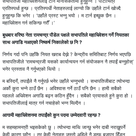
सभापतिजी महाधिवेशनलाई टार्ने मानसिकतामा हुनुहुन्न । पार्टीभित्र
प्रतिस्पर्धा हुन्छ । प्रतिस्पर्धी नेताहरुलाई लाग्यो कि उहाँले टार्न खोज्दै
हुनुहुन्छ कि भनेर । ‘उहाँले प्रस्ट भन्नु भयो । म टार्न इच्छुक छैन ।
महाधिवेशन गर्न सकिन्छ गरौँ ।’
बुधबार वरिष्ठ नेता रामचन्द्र पौडेल पक्षले सभापतिले महाधिवेशन गर्ने नियतका
साथ अगाडि नआएको निष्कर्ष निकालेको छ नि ?
निर्णय गर्दा पनि उहाँकै नियत खराब देख्ने ? केन्द्रीय समितिबाट निर्णय भएपछि
सभापतिजीले ‘रामचन्द्रजी यसको कार्यान्वयन गर्न संयोजकन नै तपाईं बन्नुहोस्’
भनेर प्रस्ताव नै गर्नुभएको थियो ।
म बस्दिनँ, तपाईंले नै गर्नुपर्छ भनेर उहाँले भन्नुभयो । सभापतिजीबाट त्योभन्दा
अर्को कुरा भन्ने ठाउँ छैन । अविश्वास गर्ने ठाउँ पनि छैन । हामी सबैको
पहलले अधिवेशन अगाडि बढ्न कठिन हुँदैन । सबैको प्रयासले हुने कुरा हो ।
सभापतिजीलाई मात्र गर्न नचाहेको भन्न मिल्दैन ।
आगामी महाधिवेशनमा तपाईंको कुन पदमा उम्मेदवारी रहन्छ ?
म सहमहामन्त्री भइसकेको छु । त्योभन्दा माथि जान्छु भनेर दाबी नराख्नुपर्ने
केही कारण छ्रैन । तर केही नेताहरु जस्तो अहिले नै डम्फु बजाएर हिँड्न