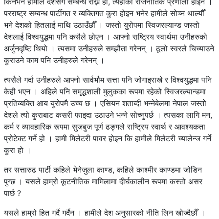
किनभने हामीले देशसँग सम्बन्ध राख्ने हो, त्यहाँको राजनीतिक प्रणाली होइन ।
परराष्ट्र सम्बन्ध पार्टीगत र व्यक्तिगत कुरा होइन भनेर हामीले सोच्न थाल्यौँ
भने देशको हितलाई माथि उठाउँछौँ । जस्तो युरोपमा स्विजरल्यान्ड जस्तो
देशलाई विश्वयुद्धमा पनि कसैले छोएन । आफ्नो राष्ट्रिय स्वार्थमा उनीहरुको
अर्जुनदृष्टि थियो । त्यसमा उनीहरुले सम्झौता गरेनन् । ठूलो स्वरले चिच्याउने
कुराउने काम पनि उनीहरुले गरेनन् ।
त्यसैले गर्दा उनीहरुले आफ्नो सार्वभौम सत्ता पनि जोगाइराखे र विश्वयुद्धमा पनि
केही भएन । अहिले पनि समृद्धशाली मुलुकका रूपमा रहेको स्विजरल्यान्डमा
प्रतिव्यक्ति आय युरोपमै उच्च छ । एसियन शताब्दी भन्नेबेलमा नेपाल जस्तो
देशले त्यो कुराबाट कसरी फाइदा उठाउने भन्ने सोच्नुपर्छ । त्यसका लागि मन,
कर्म र व्यावहारिक रूपमा सुजबुज पूर्ण ढङ्गले राष्ट्रिय स्वार्थ र आवश्यकता
प्रोटेक्ट गर्ने हो । हामी मिलेटरी पावर होइन कि हामीले मिलेटरी च्यालेन्ज गर्ने
कुरा हो ।
तर सत्तारुढ पार्टी कहिले भेनेजुला काण्ड, कहिले काश्मीर काण्डमा जोडिन
पुग्छ । यसले हाम्रो कूटनीतिक मामिलामा दीर्घकालीन रूपमा कस्तो असर
पार्छ ?
यसले हाम्रो हित गर्दै गर्दैन । हामीले देश अनुसारको नीति लिन खोज्दैछौँ ।