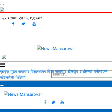
२२ श्रावण २०८३, शुक्रबार
गृहपृष्ठ
मुख्य समाचार
विचार/ब्लग
विश्व समाचार
खेलकुद
अर्थतन्त्र
मनोरञ्‍जन
जीवनशैली
भिडियाे