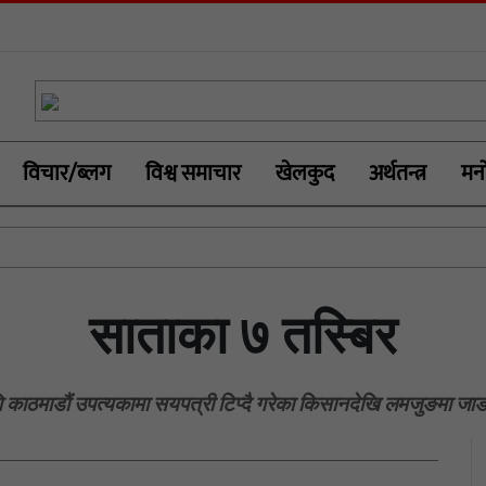
विचार/ब्लग
विश्व समाचार
खेलकुद
अर्थतन्त्र
मनो
साताका ७ तस्बिर
 काठमाडाैं उपत्यकामा सयपत्री टिप्दै गरेका किसानदेखि लमजुङमा जाडो 