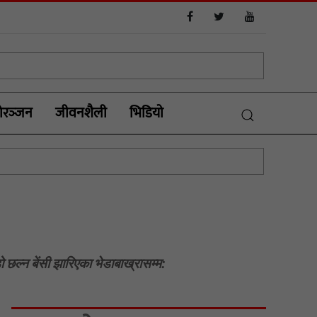
रञ्‍जन
जीवनशैली
भिडियाे
छल्न बेंसी झारिएका भेडाबाख्रासम्म: