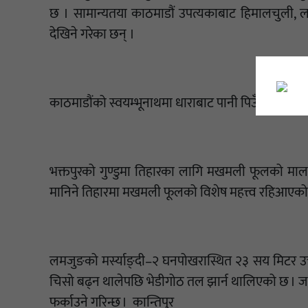
छ । सामान्यतया काठमाडौं उपत्यकाबाट हिमालचुली, ल
देखिने गरेका छन् ।
काठमाडौंको स्वयम्भूनाथमा धाराबाट पानी पिउँदै बाँदर ।\
भक्तपुरको गुण्डुमा तिहारका लागि मखमली फूलको माला उ
मानिने तिहारमा मखमली फूलको विशेष महत्त्व रहिआएको
लमजुङको मर्स्याङ्दी–२ घनपोखरास्थित २३ सय मिटर उचाइक
चिसो बढ्न थालेपछि भेडीगोठ तल झार्न थालिएको छ । जाड
फर्काउने गरिन्छ । कान्तिपुर