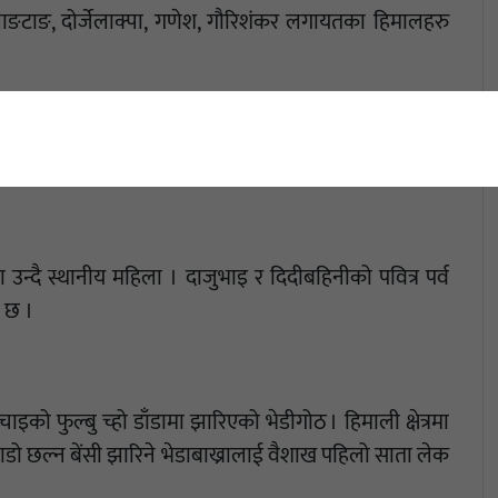
ाङटाङ, दोर्जेलाक्पा, गणेश, गौरिशंकर लगायतका हिमालहरु
न्दै स्थानीय महिला । दाजुभाइ र दिदीबहिनीको पवित्र पर्व
 छ ।
ो फुल्बु च्हो डाँडामा झारिएको भेडीगोठ । हिमाली क्षेत्रमा
ो छल्न बेंसी झारिने भेडाबाख्रालाई वैशाख पहिलो साता लेक