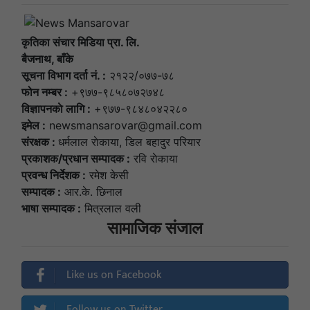
कृतिका संचार मिडिया प्रा. लि.
बैजनाथ, बाँके
सूचना विभाग दर्ता नं. :
२१२२/०७७-७८
फोन नम्बर :
+९७७-९८५८०७२७४८
विज्ञापनकाे लागि :
+९७७-९८४८०४२२८०
इमेल :
newsmansarovar@gmail.com
संरक्षक :
धर्मलाल राेकाया, डिल बहादुर परियार
प्रकाशक/प्रधान सम्पादक :
रवि राेकाया
प्रवन्ध निर्देशक :
रमेश केसी
सम्पादक :
आर.के. छिनाल
भाषा सम्पादक :
मित्रलाल वली
सामाजिक संजाल
Like us on Facebook
Follow us on Twitter