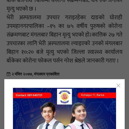
बाँके बैजनाथ ।बाँकेमा कोरोना संक्रमणबाट थप एक जनाको
मृत्यु भएको छ ।
भेरी अस्पतालमा उपचार गराइरहेका दाङको घोराही
उपमहानगरपालिका –१५ का ७५ वर्षीय पुरुषको कोरोना
संक्रमणबाट मंगलबार बिहान मृत्यु भएको हो।कात्तिक २७ गते
उपचारका लागि भेरी अस्पतालमा ल्याइएको उनको मंगलबार
बिहान १०:२० बजे मृत्यु भएको जिल्ला स्वास्थ्य कार्यालय
बाँकेका कोरोना फोकल पर्सन नरेश श्रेष्ठले जानकारी गराए ।
२ मंसिर २०७७, मंगलवार प्रकाशित
यो खबर पढेर तपाईलाई कस्तो महसुस भयो