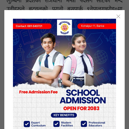
लुम्बिनी प्रदेशको राजधानी मन्त्री पदसँग साटेको भन्दै
उनीहरुले बुटवलको पुरानो बसपार्क ९नेपालगञ्जरोड०मा
नेकपाका महासतिवसमेत रहेका अर्थमन्त्री पौडेललाई कालो
झण्डा देखाएका हुन् ।
पौडेलविरुद्ध तरुण दल र नेविसंघका कार्यकर्ताले
नाराबाजीसमेत गरेका थिए । विरोध प्रदर्शनपछि नेपाली
कांग्रेस बुटवल उपमहानगरका सभापति खेलराज पाण्डेले
विकास निर्माणका काममा कांग्रेसको समर्थन भए पनि
राजधानी सारेकामा कांग्रेसले विरोध गरेको जनाए ।
यसअघि राजधानी तोक्ने क्रममा पनि कांग्रेस कार्यकर्ताले
विरोध गरेका थिए । मंगलबार रुपन्देही आएका महासचिब
पौडेल रुपन्देहीमा २ दिन विभिन्न कार्यक्रममा सहभागी हुँदैछन्
। कान्तिपुर
१० मंसिर २०७७, बुधबार प्रकाशित