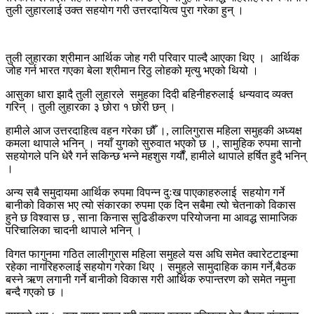
तुली लुहारलाई उक्त सहयोग गरी उत्तरदायित्व पुरा गरेका हुन् ।
तुली लुहारका श्रीमान आर्थिक जोह गरी परिवार पाल्दै आएका थिए । आर्थिक
जोह गर्न भारत गएका बेला श्रीमान रिठु लोहको मृत्यु भएको थियो ।
आसुका धारा झादै तुली लुहारले समुहका दिदी बहिनीहरुलाई धन्यवाद व्यक्त
गरिन् । तुली लुहारका ३ छोरा १ छोरी छन् ।
हामीले आज उत्तरदाहित्व वहन गरेका छौँ ।, लालिगुरास महिला समुहकी अध्यक्ष
कमला थापाले भनिन् । नयाँ युगको सुरुवात भएको छ ।, सामुहिक रुपमा सानो
सहयोगले पनि धेरै गर्न सकिन्छ भन्ने महशुस गर्यौं, हामीले थापाले हर्षित हुदै भनिन्
।
अन्य सबै समुदायमा आर्थिक रुपमा विपन्न दुःख पाएकाहरुलाई सहयोग गर्ने
बानीको विकास भए त्यो संकारका रुपमा एक दिन सबैमा त्यो चेतनाको विकास
हुने छ विश्वास छ , साना किनास सुढिडीकरण परियोजना मा आवद्ध सामाजिक
परिचालिका चादनी थापाले भनिन् ।
विगत फागुनमा गठित लालीगुरास महिला समुहले यस अघि समेत क्वारेटटाइन्मा
रहेका नागरिहरुलाई सहयोग गरेका थिए । समुहले सामुदाहिक काम गर्ने,बैठक
बस्ने ऋण लगानी गर्ने बानीको विकास गरी आर्थिक रुपान्तरण को समेत नमुना
बन्दै गएको छ ।