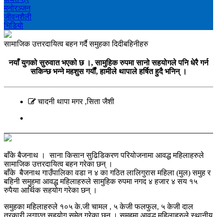
मनोरञ्‍जन
जीवनशैली
भिडियाे
सामाजिक उत्तरदायित्व बहन गर्दै समुहका दिदीबहिनीहरु
नयाँ युगको सुरुवात भएको छ ।, सामुहिक रुपमा सानो सहयोगले पनि धेरै गर्न
सकिन्छ भन्ने महशुस गर्यौं, हामीले थापाले हर्षित हुदै भनिन् ।
चादनी थापा मगर ,सिता जैशी
बाँके बैजनाथ । साना किसान सुढिडिकरण परियोजनामा आवद्ध महिलाहरुले
सामाजिक उत्तरदायित्व बहन गरेका छन् ।
बाँके बैजनाथ गाउँपालिका वडा न ४ का गठित लालिगुरास महिला (मुल) समुह र
बहिनी समुहमा आवद्ध महिलाहरुले सामुहिक रुपमा नगद ४ हजार ४ सय १५
रुपैया आर्थिक सहयोग गरेका छन् ।
समुहका महिलाहरुले १०५ के.जी चामल , ५ केजी फलफुल, ५ केजी दाल
तरकारी लगाएत सहयोग समेत गरेका छन् । समुहमा आवद्ध महिलाहरुले स्थानीय