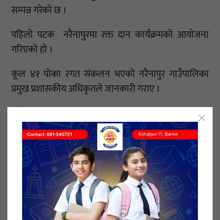
सम्पन्न गरेको छ ।
पहिलो पटक नरैनापुरमा रक्त दान कार्यक्रमको आयोजना
गरिएको हो ।
कूल ४१ पोका रगत संकलन भएको नरैनापुर गाउँपालिका
प्रमुख प्रशासकीय अधिकृतले जानकारी गराए ।
नयाँ युगको शुरुवात भएको छ , अब हामी अन्य पालिका र
नगर, जिल्लामा हुने सकारात्मक गतिविधिहरु हाम्रो
नरैनापुरमा संचालन गर्ने छौँ।, गाउँपालिका अध्यक्ष इश्तियाक
अहमद शाहले भने ।
१७ मंसिर २०७७, बुधबार प्रकाशित