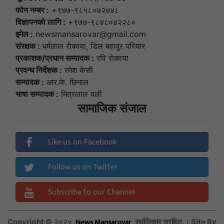
फोन नम्बर :
+९७७-९८५८०७२७४८
विज्ञापनकाे लागि :
+९७७-९८४८०४२२८०
इमेल :
newsmansarovar@gmail.com
संरक्षक :
धर्मलाल राेकाया, डिल बहादुर परियार
प्रकाशक/प्रधान सम्पादक :
रवि राेकाया
प्रवन्ध निर्देशक :
रमेश केसी
सम्पादक :
आर.के. छिनाल
भाषा सम्पादक :
मित्रलाल वली
सामाजिक संजाल
Like us on Facebook
Follow us on Twitter
Subscribe to our Channel
News Mansarovar
Copyright © २०२०,
, सर्वाधिकार सुरक्षित. । Site By