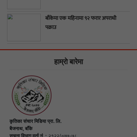
बाँकेमा एक महिनामा ९२ फरार अपराधी
पक्राउ
हाम्राे बारेमा
कृतिका संचार मिडिया प्रा. लि.
बैजनाथ, बाँके
सूचना विभाग दर्ता नं. :
२१२२/०७७-७८