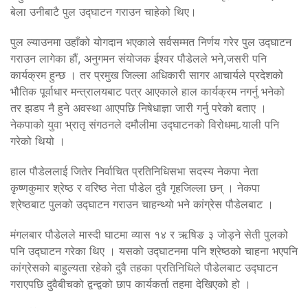
बेला उनीबाटै पुल उद्घाटन गराउन चाहेको थिए।
पुल ल्याउनमा उहाँको योगदान भएकाले सर्वसम्मत निर्णय गरेर पुल उद्घाटन
गराउन लागेका हौं, अनुगमन संयोजक ईश्वर पौडेलले भने,जसरी पनि
कार्यक्रम हुन्छ । तर प्रमुख जिल्ला अधिकारी सागर आचार्यले प्रदेशको
भौतिक पूर्वाधार मन्त्रालयबाट पत्र आएकाले हाल कार्यक्रम नगर्नु भनेको
तर झडप नै हुने अवस्था आएपछि निषेधाज्ञा जारी गर्नु परेको बताए ।
नेकपाको युवा भ्रातृ संगठनले दमौलीमा उद्घाटनको विरोधमा र्‍याली पनि
गरेको थियो ।
हाल पौडेललाई जितेर निर्वाचित प्रतिनिधि‍सभा सदस्य नेकपा नेता
कृष्णकुमार श्रेष्ठ र वरिष्ठ नेता पौडेल दुवै गृहजिल्ला छन् । नेकपा
श्रेष्ठबाट पुलको उद्घाटन गराउन चाहन्थ्यो भने कांग्रेस पौडेलबाट ।
मंगलबार पौडेलले मास्दी घाटमा व्यास १४ र ऋषिङ ३ जोड्ने सेती पुलको
पनि उद्घाटन गरेका थिए । यसको उद्घाटनमा पनि श्रेष्ठको चाहना भएपनि
कांग्रेसको बाहुल्यता रहेको दुवै तहका प्रतिनिधिले पौडेलबाट उद्घाटन
गराएपछि दुवैबीचको द्वन्द्वको छाप कार्यकर्ता तहमा देखिएको हो ।