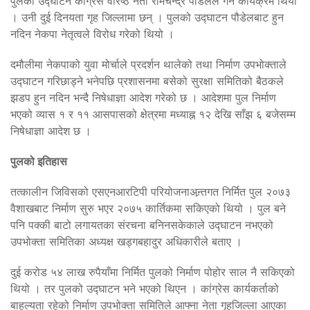
पुलको उद्घाटन कांग्रेस वरिष्ठ नेता रामचन्द्र पौडेलले गर्ने कार्यक्रम थियो
। उनी दुई दिनयता गृह जिल्लामा छन् । पुलको उद्घाटन पौडेलबाट हुन
नदिन नेकपा नेतृत्वले विरोध गरेको थियो ।
दमौलीमा नेकपाको युवा मोर्चाले प्रदर्शन थालेको तथा निर्माण उपभोक्ताले
उद्घाटन गरिछाड्ने भनेपछि प्रशासनमा बसेको सुरक्षा समितिको बैठकले
झडप हुन नदिन भन्दै निषेधाज्ञा आदेश गरेको छ । आदेशमा पुल निर्माण
भएको व्यास १ र ११ आसपासको क्षेत्रमा मध्याह्न १२ देखि साँझ ६ बजेसम्म
निषेधाज्ञा आदेश छ ।
पुलको इतिहास
तत्कालीन जिविसको एसएनआरटिपी परियोजनाअन्र्तगत निर्मित पुल २०७३
वैशाखबाट निर्माण सुरु भएर २०७५ कार्तिकमा सकिएको थियो । पुल बने
पनि पक्की बाटो लगायतका संरचना बनिनसकेकाले उद्घाटन नभएको
उपभोक्ता समितिका अध्यक्ष खड्गबहादुर अधिकारीले बताए ।
दुई करोड ५४ लाख रुपैयाँमा निर्मित पुलको निर्माण पोहोर साल नै सकिएको
थियो । तर पुलको उद्घाटन भने भएको थिएन । कांग्रेस कार्यकर्ताको
बाहुल्यता रहेको निर्माण उपभोक्ता समितिले आफ्ना नेता गृहजिल्ला आएका