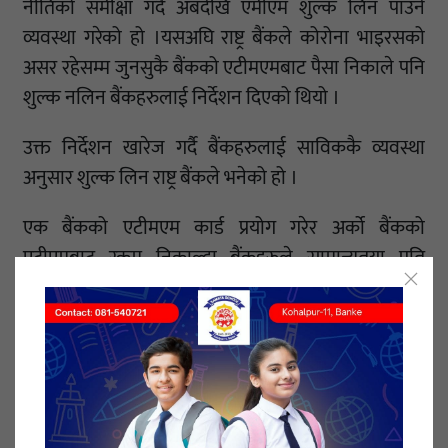
नीतिको समीक्षा गर्दै अबदेखि एमीएम शुल्क लिन पाउने
व्यवस्था गरेको हो ।यसअघि राष्ट्र बैंकले कोरोना भाइरसको
असर रहेसम्म जुनसुकै बैंकको एटीमएमबाट पैसा निकाले पनि
शुल्क नलिन बैंकहरुलाई निर्देशन दिएको थियो ।
उक्त निर्देशन खारेज गर्दै बैंकहरुलाई साविककै व्यवस्था
अनुसार शुल्क लिन राष्ट्र बैंकले भनेको हो ।
एक बैंकको एटीमएम कार्ड प्रयोग गरेर अर्को बैंकको
एटीएमबाट रकम निकाल्दा बैंकहरुले सामान्यतया प्रति
कारोबार २५ रुपैयाँ लिने गरेका थिए । यद्यपि, केही बैंकहरुले
२५ रुपैयाँभन्दा धेरै र केही बैंकले यो भन्दा कममा पनि सेवा
दिने गरेका थिए ।
१९ मंसिर २०७७, शुक्रबार प्रकाशित