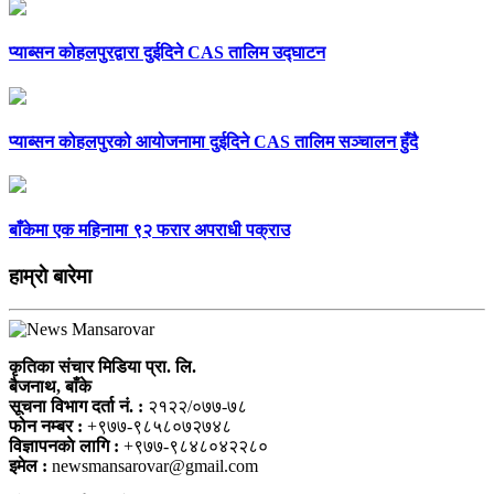
प्याब्सन कोहलपुरद्वारा दुईदिने CAS तालिम उद्घाटन
प्याब्सन कोहलपुरको आयोजनामा दुईदिने CAS तालिम सञ्चालन हुँदै
बाँकेमा एक महिनामा ९२ फरार अपराधी पक्राउ
हाम्राे बारेमा
कृतिका संचार मिडिया प्रा. लि.
बैजनाथ, बाँके
सूचना विभाग दर्ता नं. :
२१२२/०७७-७८
फोन नम्बर :
+९७७-९८५८०७२७४८
विज्ञापनकाे लागि :
+९७७-९८४८०४२२८०
इमेल :
newsmansarovar@gmail.com