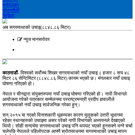
मनोरञ्‍जन
जीवनशैली
भिडियाे
अब सगरमाथाको उचाइ(८८४८.८६ मिटर)
न्युज मानसराेवर
काठमाडौं-
विश्वको सर्वोच्च शिखर सगरमाथाको नयाँ उचाइ ८ हजार ८ सय ४८
मिटर ८६ सेन्टिमिटर (८८४८.८६ मिटर) कायम भएको छ। मंगलबार नयाँ उचाइ
घोषणा गरिएको हो।
नेपाल र चीनद्वारा संयुक्तरुपमा नयाँ उचाइ घोषणा गरिएको हो। नापी विभागले
आयोजना गरेको पत्रकार सम्मेलनमा परराष्ट्रमन्त्री प्रदीप ज्ञवालीले
सगरमाथाको नयाँ उचाइ सार्वजनिक गरेका हुन्।
सन् २०१५ मा गएको विनाशकारी भूकम्पका कारण मुलुकको उत्तरी भूभागमा
रहेका स्थानहरुको उचाइमा असर परेको नापी विभागको अध्ययनले देखाएको
थियो। सोही सन्दर्भमा सगरमाथाको उचाइ पनि थपघट भएको हुनसक्ने भन्ने चर्चा
चलेपछि नेपालले पहिलोपटक आफ्नै स्रोतसाधनमा सगरमाथाको उचाइ मापन