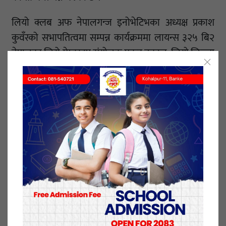
लियो क्लब अफ नेपालगन्ज इनोभेटिभका अध्यक्ष प्रकाश
कुवँरको सभापतित्वमा सम्पन्न कार्यक्रममा लायन्स ३२५ बि२
नेपालका जिरो मेम्बरड्रप संयोजक मुकुट ढकाल, लियो जिल्ला
परिषद् ३२५ बि २का पूर्व अध्यक्ष विष्णु श्रेष्ठ, लियो जिल्ला
परिषद् ३२५ बि२ का जिल्ला परिषद निर्देशक सुजीत बैश्य
लगायत नेपालगन्ज क्षेत्रका ३० बढि लियो क्लब सदस्यहरुको
उपस्थिति रहेको लियो अभिमुखिकरण कार्यक्रमकी संयोजक
रोशनी खत्रीले बताइन ।
कार्यक्रममा लायन्स ३२५ बि२ नेपालका जिरो मेम्बरड्रप
संयोजक मुकुट ढकाल र लियो जिल्ला परिषद् ३२५ बि २का
पूर्व अध्यक्ष विष्णु श्रेष्ठले लियो सम्बन्धि अभिमुखिकरण दिएका
थिए ।
लियो क्लब अफ नेपालगन्ज इनोभेटिभको चौथो कार्यसमिति