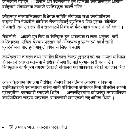
जानकारी गराईन् ।” वलीले थप स्वरोजगार हुने खालका कार्यक्रमहरु आगामी
वर्षहरुमा संचालनमा ल्याउने प्रतिवद्धता व्यक्त गरिन् ‘।
कोहलपुर नगरपालिकाका
विधेयक समिति संयोजक तथा कार्यपालिका
सदस्य भिम नेपालीले बैदेशिक रोजगारीलाई सुरक्षित र सिप मूलक बैदेशीक
रोजगारी बनाउन स्थानीय सरकारले विशेष कार्यक्रमहरु संचालन गर्ने बताए ।
नेपालीले ‘अबको युग सिप मा केन्द्रित हुन आवश्यक छ त्यस अनुरुप गाउँ
बस्तिहरुमा उचित प्रचार प्रसार गर्न आवश्यक हुन्छ ‘र त्यो कार्य सामी
प्ररियोजना बाट हुने आफुले विश्वास लिएको बताए ।
कार्यक्रममा तावरण तथा ग्रामीण विकास केन्द्र (इन्रुडेक) का अध्यक्ष धर्मलाल
रोकायाले स्वागत मतव्यमा बैदेशिक रोजगारीलमाई प्रभावकारी बनजाउँन
सिपमूलक कार्यक्रम नगरपालिकाले संचालन गर्न आवश्यक रहेको बताएका थिए
।
अन्तरक्रियामा नेपालमा वैदेशिक रोजगारीको वर्तमान अवस्था र विश्वमा
श्रमिकहरुको अवस्थाका बारेमा सामी परियोजना संयोजक मिना चौधरीले आफ्नो
प्रस्तुतीमा जानकारी गराएकी थिईन् । अन्तरक्रियामा कोहलपुर नगरपालिका
कार्यपालिका सदस्य पत्रकार ,समाजसेवी लगाएतको सहभागिता थियो ।
३ पुष २०७७, शुक्रबार प्रकाशित