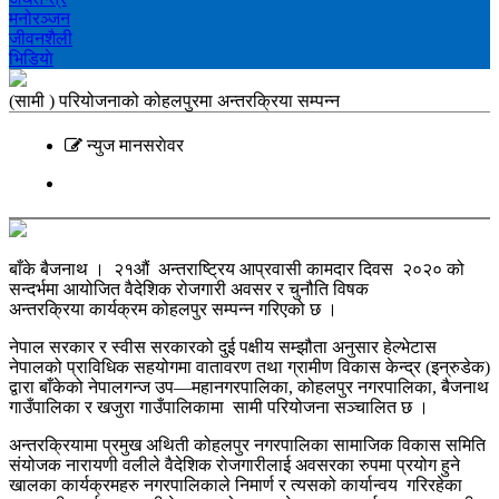
मनोरञ्‍जन
जीवनशैली
भिडियाे
(सामी ) परियोजनाको कोहलपुरमा अन्तरक्रिया सम्पन्न
न्युज मानसराेवर
बाँके बैजनाथ । २१औं अन्तराष्ट्रिय आप्रवासी कामदार दिवस २०२० को
सन्दर्भमा आयोजित वैदेशिक रोजगारी अवसर र चुनौति विषक
अन्तरक्रिया कार्यक्रम कोहलपुर सम्पन्न गरिएको छ ।
नेपाल सरकार र स्वीस सरकारको दुई पक्षीय सम्झौता अनुसार हेल्भेटास
नेपालको प्राविधिक सहयोगमा वातावरण तथा ग्रामीण विकास केन्द्र (इन्रुडेक)
द्वारा बाँकेको नेपालगन्ज उप—महानगरपालिका, कोहलपुर नगरपालिका, बैजनाथ
गाउँपालिका र खजुरा गाउँपालिकामा सामी परियोजना सञ्चालित छ ।
अन्तरक्रियामा प्रमुख अथिती कोहलपुर नगरपालिका सामाजिक विकास समिति
संयोजक नारायणी वलीले वैदेशिक रोजगारीलाई अवसरका रुपमा प्रयोग हुने
खालका कार्यक्रमहरु नगरपालिकाले निमार्ण र त्यसको कार्यान्वय गरिरहेका