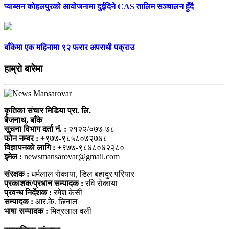
प्याब्सन कोहलपुरको आयोजनामा दुईदिने CAS तालिम सञ्चालन हुँदै
बाँकेमा एक महिनामा ९२ फरार अपराधी पक्राउ
हाम्राे बारेमा
कृतिका संचार मिडिया प्रा. लि.
बैजनाथ, बाँके
सूचना विभाग दर्ता नं. :
२१२२/०७७-७८
फोन नम्बर :
+९७७-९८५८०७२७४८
विज्ञापनकाे लागि :
+९७७-९८४८०४२२८०
इमेल :
newsmansarovar@gmail.com
संरक्षक :
धर्मलाल राेकाया, डिल बहादुर परियार
प्रकाशक/प्रधान सम्पादक :
रवि राेकाया
प्रवन्ध निर्देशक :
रमेश केसी
सम्पादक :
आर.के. छिनाल
भाषा सम्पादक :
मित्रलाल वली