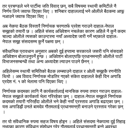
तर प्रचण्डले भने पार्टीमा जति विवाद छन्, सबै विषयमा स्थायी कमिटीले नै
निर्णय लिने जवाफ दिएका थिए । शनिबार दाहाललाई भने ओलीले बैठकमा आफू
नआउने जवाफ दिएका थिए ।
अब नेकपा बैठक विस्तारै निर्णायक चरणतर्फ प्रवेश गराउने दाहाल-नेपाल
समूहको तयारी छ । अहिले संसद अधिवेशन नचलेका कारण अहिले नै कुनै कदम
चाल्दा ओलीले त्यसको काउन्टरमा नयाँ अध्यादेश जारी गर्ने भएकाले दाहाल-
नेपाल समूह संसदसम्म कुर्ने पक्षमा छन् ।
संवैधानिक प्रावधान अनुसार अबको दुई हप्तामा सरकारले जसरी पनि संसदको
अधिवेशन बोलाउनुपर्ने हुन्छ । अधिवेशन बोलाएपछि प्रधानमन्त्री ओलीले पार्टी
विभाजनसम्बन्धी तथा अन्य अध्यादेश ल्याउन पाउने छैनन् ।
अहिलेसम्म स्थायी समितिको बैठक लम्ब्याउने दाहाल र ओली समूहकै रणनीति
थियो । अब विवाद निर्णायक मोडतिर गएको संकेत दाहालले केही दिन अगाडि
प्रदेश नं. १ को भेलामा पनि दिएका थिए ।
निर्णायक कदमका लागि नै कार्यकर्तालाई मानसिक रुपमा तयार गराउन दाहाल-
नेपाल समूहले कार्यकर्ता भेला गरिरहेका छन् । दाहाल-नेपाल समूहले निर्णायक
कदमको तयारी गरिरहँदा ओलीले भने केही नयाँ प्रस्ताव अगाडि बढाएका छन् ।
यस अगाडिझैं उनले बामदेव गौतमलाई प्रधानमन्त्री बनाउने प्रस्ताव गरेका छन्
।
तर यो संवैधानिक रुपमा सहज विषय होइन । अहिले संसदमा नेकपामा दुई तिहाइ
नभएका कारण संविधान संशोधन गरेर गौतमलाई प्रधानमन्त्री बन्ने अवस्था