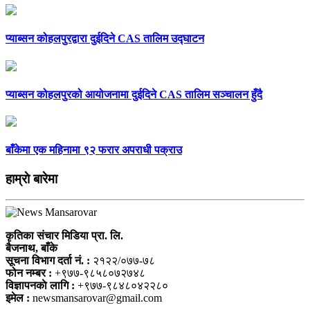
प्याब्सन कोहलपुरद्वारा दुईदिने CAS तालिम उद्घाटन
प्याब्सन कोहलपुरको आयोजनामा दुईदिने CAS तालिम सञ्चालन हुँदै
बाँकेमा एक महिनामा ९२ फरार अपराधी पक्राउ
हाम्राे बारेमा
कृतिका संचार मिडिया प्रा. लि.
बैजनाथ, बाँके
सूचना विभाग दर्ता नं. :
२१२२/०७७-७८
फोन नम्बर :
+९७७-९८५८०७२७४८
विज्ञापनकाे लागि :
+९७७-९८४८०४२२८०
इमेल :
newsmansarovar@gmail.com