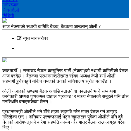
मनोरञ्‍जन
जीवनशैली
भिडियाे
आज नेकपाको स्थायी कमिटि बैठक, बैठकमा आउलान् ओली ?
न्युज मानसराेवर
काठमाडौँ । सत्तारुढ नेपाल कम्युनिष्ट पार्टी (नेकपा)को स्थायी कमिटीको बैठक
आज बस्दैछ । बैठकमा प्रधानमन्त्रीसमेत रहेका अध्यक्ष केपी शर्मा ओली
सहभागी हुनेरनहुने यकिन नभएको उनको सचिवालय स्रोत बताउँछ ।
ओली नआएको खण्डमा बैठक अगाडि बढाउने वा नबढाउने भन्ने सम्बन्धमा
कार्यकारी अध्यक्ष पुष्पकमल दाहाल ‘प्रचण्ड’ र माधव नेपालको समूहले पनि ठोस
मनस्थिति बनाइसकेका छैनन् ।
प्रधानमन्त्री ओलीले भने शीर्ष तहमा सहमति गरेर मात्र बैठक गर्न आग्रह
गरिरहेका छन् । शनिबार प्रचण्डलाई भेट्न खुमलटार पुगेका ओलीले पनि दुवै
नेताको आरोपपत्रको बारेमा सहमति कायम गरेर मात्र बैठक राख्न आग्रह गरेका
थिए ।