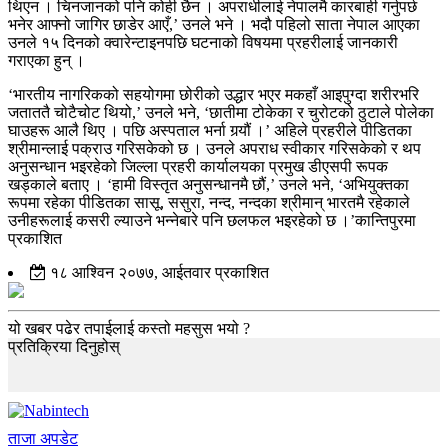
थिएन । चिनजानको पनि कोही छैन । अपराधीलाई नेपालमै कारबाही गर्नुपर्छ
भनेर आफ्नो जागिर छाडेर आएँ,’ उनले भने । भदौ पहिलो साता नेपाल आएका
उनले १५ दिनको क्वारेन्टाइनपछि घटनाको विषयमा प्रहरीलाई जानकारी
गराएका हुन् ।
‘भारतीय नागरिकको सहयोगमा छोरीको उद्धार भएर मकहाँ आइपुग्दा शरीरभरि
जताततै चोटैचोट थियो,’ उनले भने, ‘छातीमा टोकेका र चुरोटको ठुटाले पोलेका
घाउहरू आलै थिए । पछि अस्पताल भर्ना गर्‍यौं ।’ अहिले प्रहरीले पीडितका
श्रीमान्लाई पक्राउ गरिसकेको छ । उनले अपराध स्वीकार गरिसकेको र थप
अनुसन्धान भइरहेको जिल्ला प्रहरी कार्यालयका प्रमुख डीएसपी रूपक
खड्काले बताए । ‘हामी विस्तृत अनुसन्धानमै छौं,’ उनले भने, ‘अभियुक्तका
रूपमा रहेका पीडितका सासू, ससुरा, नन्द, नन्दका श्रीमान् भारतमै रहेकाले
उनीहरूलाई कसरी ल्याउने भन्नेबारे पनि छलफल भइरहेको छ ।’कान्तिपुरमा
प्रकाशित
१८ आश्विन २०७७, आईतवार प्रकाशित
यो खबर पढेर तपाईलाई कस्तो महसुस भयो ?
प्रतिक्रिया दिनुहोस्
ताजा अपडेट