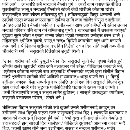
पनि लागे । त्यसपछि सबै भारतको बेंग्लोर पुगे । त्यहाँँ काम नपाएपछि पीडित
युवतीसहित सासू र नन्दलाई बेंग्लोरमै रहेको जेठी छोरीको कोठामा छोडेर
ससुरासहित काम खोज्न तमिलनाडु पुगे । तमिलनाडुको जिपुर अग्नासी भन्ने
ठाउँको एउटा कपडा कारखानामा सबैका लागि काम खोजेर ससुरा र श्रीमान्
उनीहरूलाई लिन बेंग्लोर फर्किए । उनीहरूका साथ लागेर बेंग्लोरमै रहेका उनका
नन्दको परिवार पनि काम गर्न तमिलनाडु पुग्यो । कारखानाले नै उपलब्ध गराएको
दुईवटा सुत्ने कोठा र एउटा भान्सा कोठा भएको फ्ल्याटमा उनीहरू बस्न थाले ।
महिलाहरू ९पीडित युवती, सासू र नन्द० दिउँसो कम्पनीमा गएर धागो बनाउने
काम गर्थे । पीडितका श्रीमान् १५ दिन दिउँसो र १५ दिन राति त्यही कम्पनीमा
चौकीदारी गर्थे । ससुराको दिउँसोको ड्युटी थियो ।
‘उनका श्रीमान्को राति ड्युटी परेका दिन ससुराले सुत्ने बेला दूधमा बेहोस हुने
औषधि हालेर खुवाउँदो रहेछ अनि बलात्कार गर्ने रहेछ,’ पीडितका काकाले भने,
‘श्रीमान् कोठामा नभएको रात आफूमाथि यौनसम्पर्क भएको कुरा छोरीले बिहान
मात्रै ९शरीरमा लागेको वीर्य आदिको माध्यमबाट० थाहा पाउने रैछ ।’ दिनहुँ
श्रीमान् नभएका बेला सम्पर्क हुन थालेपछि उनले एक दिन ससुराले दिएको दूध
खाए जस्तो मात्रै गरेर सुटुक्क फालिदिएपछि घटनाको रहस्य पत्ता लाग्यो ।
‘उनी चिच्याएपछि सासू र ससुरा लागेर कुटेछन् । सासूले हातखुट्टा च्यापिछन्,
ससुराले बलात्कार गरेछन्,’ उनले भने ।
भोलिपल्ट बिहान ससुराले गरेको सबै कुकर्म उनले श्रीमान्लाई बताइन् तर
श्रीमान्ले साथ दिनुको सट्टा उल्टै ससुरालाई साथ दिए । त्यसपछि बलात्कार र
यातनाको क्रम झन् हिंस्रक हुँदै गयो । ‘त्यो कुरा श्रीमान्लाई भनिसकेपछि त
राक्षसहरूले झन् सास्ती दिन थालेछन्,’ पीडितले सुनाएको आधारमा काका भन्दै
थिए, ‘रक्सी खाएर तीनै जना ९श्रीमान्, ससुरा र नन्दका श्रीमान्० मातेर