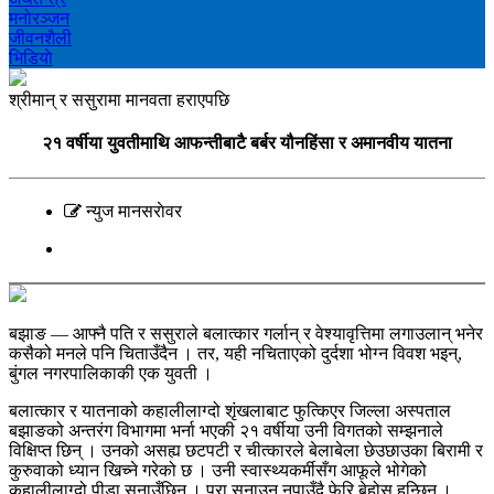
मनोरञ्‍जन
जीवनशैली
भिडियाे
श्रीमान् र ससुरामा मानवता हराएपछि
२१ वर्षीया युवतीमाथि आफन्तीबाटै बर्बर यौनहिंसा र अमानवीय यातना
न्युज मानसराेवर
बझाङ — आफ्नै पति र ससुराले बलात्कार गर्लान् र वेश्यावृत्तिमा लगाउलान् भनेर
कसैको मनले पनि चिताउँदैन । तर, यही नचिताएको दुर्दशा भोग्न विवश भइन्,
बुंगल नगरपालिकाकी एक युवती ।
बलात्कार र यातनाको कहालीलाग्दो शृंखलाबाट फुत्किएर जिल्ला अस्पताल
बझाङको अन्तरंग विभागमा भर्ना भएकी २१ वर्षीया उनी विगतको सम्झनाले
विक्षिप्त छिन् । उनको असह्य छटपटी र चीत्कारले बेलाबेला छेउछाउका बिरामी र
कुरुवाको ध्यान खिच्ने गरेको छ । उनी स्वास्थ्यकर्मीसँग आफूले भोगेको
कहालीलाग्दो पीडा सुनाउँछिन् । पूरा सुनाउन नपाउँदै फेरि बेहोस हुन्छिन् ।