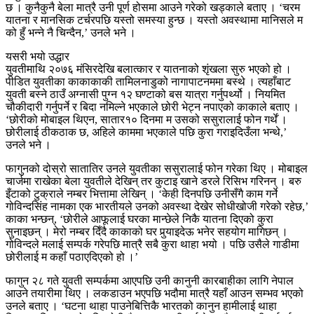
छ । कुनैकुनै बेला मात्रै उनी पूर्ण होसमा आउने गरेको खड्काले बताए । ‘चरम
यातना र मानसिक टर्चरपछि यस्तो समस्या हुन्छ । यस्तो अवस्थामा मानिसले म
को हुँ भन्ने नै चिन्दैन,’ उनले भने ।
यसरी भयो उद्धार
युवतीमाथि २०७६ मंसिरदेखि बलात्कार र यातनाको शृंखला सुरु भएको हो ।
पीडित युवतीका काकाकाकी तामिलनाडुको नागापाटनममा बस्थे । त्यहाँबाट
युवती बस्ने ठाउँ अग्नासी पुग्न १२ घण्टाको बस यात्रा गर्नुपर्थ्यो । नियमित
चौकीदारी गर्नुपर्ने र बिदा नमिल्ने भएकाले छोरी भेट्न नपाएको काकाले बताए ।
‘छोरीको मोबाइल थिएन, सातार१० दिनमा म उसको ससुरालाई फोन गर्थें ।
छोरीलाई ठीकठाक छ, अहिले काममा भएकाले पछि कुरा गराइदिउँला भन्थे,’
उनले भने ।
फागुनको दोस्रो सातातिर उनले युवतीका ससुरालाई फोन गरेका थिए । मोबाइल
चार्जमा राखेका बेला युवतीले देखिन् तर कुटाइ खाने डरले रिसिभ गरिनन् । बरु
इँटाको टुक्राले नम्बर भित्तामा लेखिन् । ‘केही दिनपछि उनीसँगै काम गर्ने
गोविन्दसिंह नामका एक भारतीयले उनको अवस्था देखेर सोधीखोजी गरेको रहेछ,’
काका भन्छन्, ‘छोरीले आफूलाई घरका मान्छेले निकै यातना दिएको कुरा
सुनाइछन् । मेरो नम्बर दिँदै काकाको घर पुर्‍याइदेऊ भनेर सहयोग मागिछन् ।
गोविन्दले मलाई सम्पर्क गरेपछि मात्रै सबै कुरा थाहा भयो । पछि उसैले गाडीमा
छोरीलाई म कहाँ पठाएदिएको हो ।’
फागुन २८ गते युवती सम्पर्कमा आएपछि उनी कानुनी कारबाहीका लागि नेपाल
आउने तयारीमा थिए । लकडाउन भएपछि भदौमा मात्रै यहाँ आउन सम्भव भएको
उनले बताए । ‘घटना थाहा पाउनेबित्तिकै भारतको कानुन हामीलाई थाहा