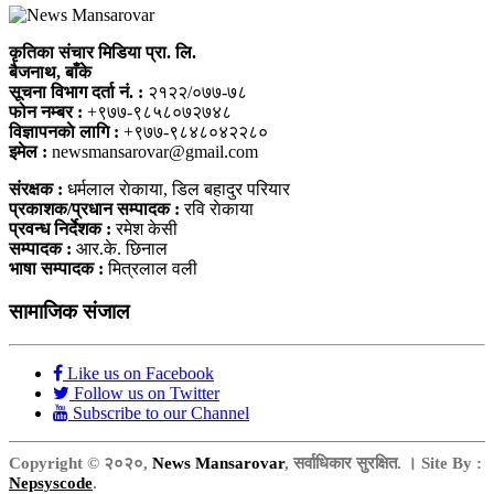
कृतिका संचार मिडिया प्रा. लि.
बैजनाथ, बाँके
सूचना विभाग दर्ता नं. :
२१२२/०७७-७८
फोन नम्बर :
+९७७-९८५८०७२७४८
विज्ञापनकाे लागि :
+९७७-९८४८०४२२८०
इमेल :
newsmansarovar@gmail.com
संरक्षक :
धर्मलाल राेकाया, डिल बहादुर परियार
प्रकाशक/प्रधान सम्पादक :
रवि राेकाया
प्रवन्ध निर्देशक :
रमेश केसी
सम्पादक :
आर.के. छिनाल
भाषा सम्पादक :
मित्रलाल वली
सामाजिक संजाल
Like us on Facebook
Follow us on Twitter
Subscribe to our Channel
Copyright © २०२०,
News Mansarovar
, सर्वाधिकार सुरक्षित. । Site By :
Nepsyscode
.