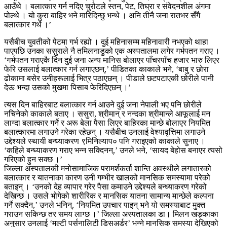
आउँथे । बलात्कार गर्न नदिए चुरोटले स्तन, पेट, तिघ्रा र संवेदनशील अंगमा
पोल्थे । यो कुरा बाहिर भने मारिदिन्छु भन्थे । अनि तीनै जना रातभर सँगै
बलात्कार गर्थे ।’
यसैबीच युवतीको पेटमा गर्भ रह्यो । दुई महिनासम्म महिनावारी नभएको थाहा
पाएपछि उनका ससुराले नै तमिलनाडुको एक अस्पतालमा लगेर गर्भपतन गराए ।
‘गर्भपतन गराएकै दिन दुई जना अन्य मानिस बोलाएर पाँचरपाँच हजार भारु लिएर
फेरि उसलाई बलात्कार गर्न लगाएछन्,’ पीडितका काकाले भने, ‘बाबु र छोरा
ढोकामा बसेर उनीहरूलाई भित्र पठाएछन् । पीडाले छटपटाएकी छोरीले पानी
देऊ भन्दा उसको मुखमा पिसाब फेरिदिएछन् ।’
त्यस दिन बाहिरबाट बलात्कार गर्न आउने दुई जना नेपाली भए पनि छोरीले
नचिनेको काकाले बताए । ससुरा, श्रीमान् र नन्दका श्रीमान्ले आफूलाई मन
लाग्दा बलात्कार गर्ने र अरू बेला पैसा लिएर बाहिरका मान्छे बोलाएर नियमित
बलात्कारमा लगाउने गरेका रहेछन् । यसैबीच उनलाई वेश्यावृत्तिमा लगाउने
उद्देश्यले स्थायी बन्ध्याकरण ९मिनिल्याप० पनि गराइएको काकाले सुनाए ।
‘कहिले बन्ध्याकरण गराए भन्न सक्दिनन्,’ उनले भने, ‘सायद बेहोस बनाएर त्यसो
गरिएको हुन सक्छ ।’
जिल्ला अस्पतालकी मनोसामाजिक परामर्शकर्ता शान्ति अवस्थीले लगातारको
बलात्कार र यातनाका कारण उनी गम्भीर खालको मानसिक समस्यामा परेको
बताइन् । ‘उनको देह व्यापार गरेर पैसा कमाउने उद्देश्यले बन्ध्याकरण गरेको
देखिन्छ । उसले भोगेको शारीरिक र मानसिक यातना सामान्य मान्छेले कल्पना
गर्नै सक्दैन,’ उनले भनिन्, ‘नियमित उपचार पाइन् भने यो समस्याबाट मुक्त
गराउन सकिन्छ तर समय लाग्छ ।’ जिल्ला अस्पतालका डा। मिलन खड्काका
अनुसार उनलाई ‘मल्टी पर्सनालिटी डिसअर्डर’ भन्ने मानसिक समस्या देखिएको