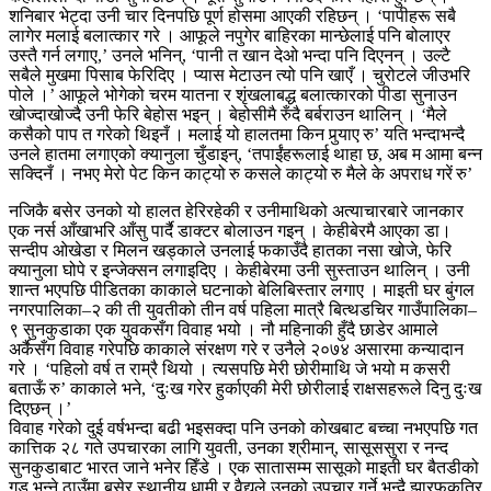
शनिबार भेट्दा उनी चार दिनपछि पूर्ण होसमा आएकी रहिछन् । ‘पापीहरू सबै
लागेर मलाई बलात्कार गरे । आफूले नपुगेर बाहिरका मान्छेलाई पनि बोलाएर
उस्तै गर्न लगाए,’ उनले भनिन्, ‘पानी त खान देओ भन्दा पनि दिएनन् । उल्टै
सबैले मुखमा पिसाब फेरिदिए । प्यास मेटाउन त्यो पनि खाएँ । चुरोटले जीउभरि
पोले ।’ आफूले भोगेको चरम यातना र शृंखलाबद्ध बलात्कारको पीडा सुनाउन
खोज्दाखोज्दै उनी फेरि बेहोस भइन् । बेहोसीमै रुँदै बर्बराउन थालिन् । ‘मैले
कसैको पाप त गरेको थिइनँ । मलाई यो हालतमा किन पुर्‍याए रु’ यति भन्दाभन्दै
उनले हातमा लगाएको क्यानुला चुँडाइन्, ‘तपाईंहरूलाई थाहा छ, अब म आमा बन्न
सक्दिनँ । नभए मेरो पेट किन काट्यो रु कसले काट्यो रु मैले के अपराध गरें रु’
नजिकै बसेर उनको यो हालत हेरिरहेकी र उनीमाथिको अत्याचारबारे जानकार
एक नर्स आँखाभरि आँसु पार्दै डाक्टर बोलाउन गइन् । केहीबेरमै आएका डा।
सन्दीप ओखेडा र मिलन खड्काले उनलाई फकाउँदै हातका नसा खोजे, फेरि
क्यानुला घोपे र इन्जेक्सन लगाइदिए । केहीबेरमा उनी सुस्ताउन थालिन् । उनी
शान्त भएपछि पीडितका काकाले घटनाको बेलिबिस्तार लगाए । माइती घर बुंगल
नगरपालिका–२ की ती युवतीको तीन वर्ष पहिला मात्रै बित्थडचिर गाउँपालिका–
९ सुनकुडाका एक युवकसँग विवाह भयो । नौ महिनाकी हुँदै छाडेर आमाले
अर्कैसँग विवाह गरेपछि काकाले संरक्षण गरे र उनैले २०७४ असारमा कन्यादान
गरे । ‘पहिलो वर्ष त राम्रै थियो । त्यसपछि मेरी छोरीमाथि जे भयो म कसरी
बताऊँ रु’ काकाले भने, ‘दुःख गरेर हुर्काएकी मेरी छोरीलाई राक्षसहरूले दिनु दुःख
दिएछन् ।’
विवाह गरेको दुई वर्षभन्दा बढी भइसक्दा पनि उनको कोखबाट बच्चा नभएपछि गत
कात्तिक २८ गते उपचारका लागि युवती, उनका श्रीमान्, सासूससुरा र नन्द
सुनकुडाबाट भारत जाने भनेर हिँडे । एक सातासम्म सासूको माइती घर बैतडीको
गड भन्ने ठाउँमा बसेर स्थानीय धामी र वैद्यले उनको उपचार गर्ने भन्दै झारफुकतिर