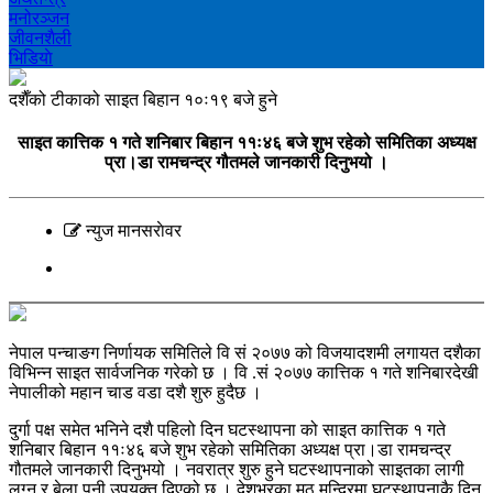
मनोरञ्‍जन
जीवनशैली
भिडियाे
दशैँको टीकाको साइत बिहान १०ः१९ बजे हुने
साइत कात्तिक १ गते शनिबार बिहान ११ः४६ बजे शुभ रहेको समितिका अध्यक्ष
प्रा।डा रामचन्द्र गौतमले जानकारी दिनुभयो ।
न्युज मानसराेवर
नेपाल पन्चाङग निर्णायक समितिले वि सं २०७७ को विजयादशमी लगायत दशैका
विभिन्न साइत सार्वजनिक गरेको छ । वि .सं २०७७ कात्तिक १ गते शनिबारदेखी
नेपालीको महान चाड वडा दशै शुरु हुदैछ ।
दुर्गा पक्ष समेत भनिने दशै पहिलो दिन घटस्थापना को साइत कात्तिक १ गते
शनिबार बिहान ११ः४६ बजे शुभ रहेको समितिका अध्यक्ष प्रा।डा रामचन्द्र
गौतमले जानकारी दिनुभयो । नवरात्र शुरु हुने घटस्थापनाको साइतका लागी
लग्न र बेला पनी उपयुक्त दिएको छ । देशभरका मठ मन्दिरमा घटस्थापनाकै दिन