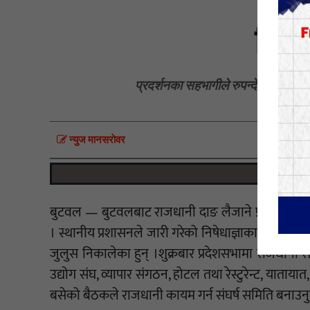
निषे
प्रदर्शनका सहभागीले रुपन्देहीलाई राजध
न्युज मानसराेवर
बुटवल — बुटवलबाट राजधानी दाङ लैजाने प्रस्तावको व
। स्थानीय प्रशासनले जारी गरेको निषेधाज्ञाका बावजुद स
जुलुस निकालेका हुन् ।शुक्रबार प्रदेशसभामा राजधानी सार्
उद्योग संघ, व्यापार संगठन, होटल तथा रेस्टुरेन्ट, यात
बसेको बैठकले राजधानी कायम गर्न संघर्ष समिति बनाउनुका