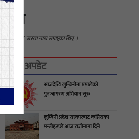
दर्शन
छ कि चाहिँदैन’ जस्ता नारा लगाएका थिए ।
ताजा अपडेट
आजदेखि लुम्बिनीमा एमालेको
पुनःजागरण अभियान सुरु
लुम्बिनी प्रदेश सरकारबाट कांग्रेसका
मन्त्रीहरूले आज राजीनामा दिने