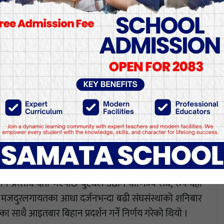
धाज्ञाका बावजुद बुटवलमा प्र
ानी कायम गर्न माख राखी ‘नेताहरू होसियार, अर्को चुनावमा भोट चाहिन्
िरोधमा बुटवलमा आइतबार बिहानैदेखि प्रदर्शन सुरु भएको छ
ंघर्ष समितिको अगुवाइमा रुपन्देहीका व्यावसायिक संघसंस्थाले
ने प्रस्ताव दर्ता भएपछि बुटवल उद्योग वाणिज्य संघ, रुपन्देही
ायात, मजदुरलगायतका आधा दर्जनभन्दा बढी संघसंस्थाको शनिबार
 साथै आइतबार बिहान प्रदर्शन गर्ने निर्णय गरेको थियो ।