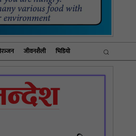
रञ्‍जन
जीवनशैली
भिडियाे