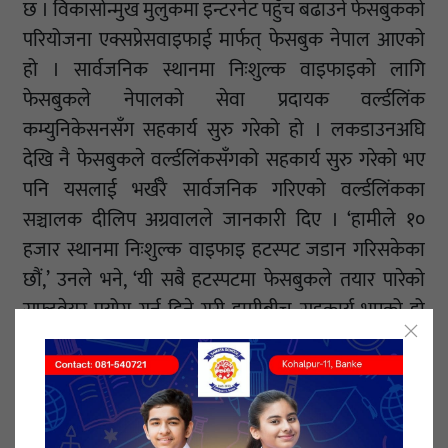
छ । विकासोन्मुख मुलुकमा इन्टरनेट पहुँच बढाउने फेसबुकको
परियोजना एक्सप्रेसवाइफाई मार्फत् फेसबुक नेपाल आएको
हो । सार्वजनिक स्थानमा निःशुल्क वाइफाइको लागि
फेसबुकले नेपालको सेवा प्रदायक वर्ल्डलिंक
कम्युनिकेसनसँग सहकार्य सुरु गरेको हो । लकडाउनअघि
देखि नै फेसबुकले वर्ल्डलिंकसँगको सहकार्य सुरु गरेको भए
पनि यसलाई भर्खरै सार्वजनिक गरिएको वर्ल्डलिंकका
सञ्चालक दीलिप अग्रवालले जानकारी दिए । ‘हामीले १०
हजार स्थानमा निःशुल्क वाइफाइ हटस्पट जडान गरिसकेका
छौं,’ उनले भने, ‘यी सबै हटस्पटमा फेसबुकले तयार पारेको
सफ्टवेयर प्रयोग गर्न दिने गरी हामीबीच सहकार्य भएको हो
।’फेसबुकले निःशुल्क वाइफाइ हटस्पट व्यवस्थापनको लागि
बनाएको सफ्टवेयरको प्रयोगले इन्टरनेटको गुणस्तर बढ्नुका
साथै सेवा प्रयोगकर्ता मैत्री हुने दाबी उनको छ । ‘वर्ल्डलिंकको
निःशुल्क वाइफाइमा यसअघि प्रयोगकर्ताले हरेकपटक