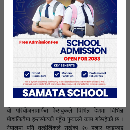
मोबाइलमा एसएमएसमार्फत् अथेन्टिकेसन गर्नुपर्नेमा अब
एकपटक गरेपछि जतिपटक पनि इन्टरनेटमा कनेक्ट हुन
सकिन्छ,’ अग्रवालले भने,‘यो सफ्टवेयरको प्रयोगले निःशुल्क
वाइफाई हटस्पटको इन्टरनेट गुणस्तर पनि अभिवृद्धि गर्छ ।’
फेसबुकले विकासोन्मुख देशमा इन्टरनेट पहुँच पुर्‍याउन
एक्सप्रेस वाईफाई परियोजना सुरु गरेको हो । फेसबुकको यो
परियोजना एसियाका दुई मुलुक नेपाल र भारतमा मात्रै
कार्यान्वयन भइरहेको छ । योबाहेक अफ्रिकाका ७, दक्षिण
पूर्वी एसियाका दुई, दक्षिण अमेरिकाका २ र उत्तर अमेरिकाको
एक देशमा पनि यो परियोजनाले काम गरिरहेको वाइफाई
एक्सप्रेस परियोजनाको वेबसाइटमा उल्लेख गरिएको छ ।
यो परियोजनामार्फत फेसबुकले विभिन्न देशमा विभिन्न
मोडालिटीमा इन्टरनेटको पहुँच पुर्‍याउने काम गरिरहेको छ ।
नेपालमा पनि वर्ल्डलिंकले राखेको १० हजार फाइफाइ