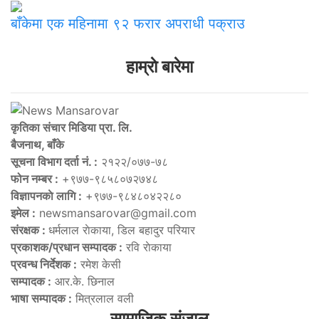
बाँकेमा एक महिनामा ९२ फरार अपराधी पक्राउ
हाम्राे बारेमा
कृतिका संचार मिडिया प्रा. लि.
बैजनाथ, बाँके
सूचना विभाग दर्ता नं. :
२१२२/०७७-७८
फोन नम्बर :
+९७७-९८५८०७२७४८
विज्ञापनकाे लागि :
+९७७-९८४८०४२२८०
इमेल :
newsmansarovar@gmail.com
संरक्षक :
धर्मलाल राेकाया, डिल बहादुर परियार
प्रकाशक/प्रधान सम्पादक :
रवि राेकाया
प्रवन्ध निर्देशक :
रमेश केसी
सम्पादक :
आर.के. छिनाल
भाषा सम्पादक :
मित्रलाल वली
सामाजिक संजाल