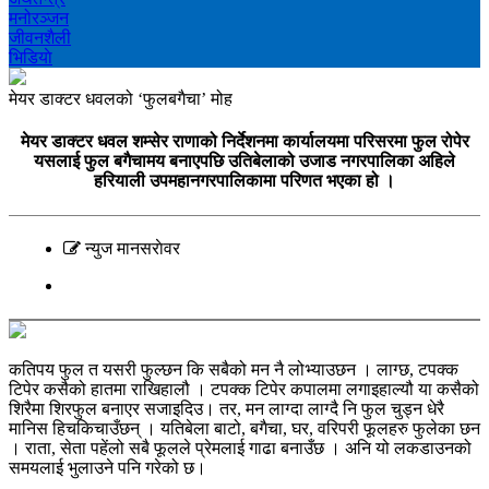
मनोरञ्‍जन
जीवनशैली
भिडियाे
मेयर डाक्टर धवलको ‘फुलबगैचा’ मोह
मेयर डाक्टर धवल शम्सेर राणाको निर्देशनमा कार्यालयमा परिसरमा फुल रोपेर
यसलाई फुल बगैचामय बनाएपछि उतिबेलाको उजाड नगरपालिका अहिले
हरियाली उपमहानगरपालिकामा परिणत भएका हो ।
न्युज मानसराेवर
कतिपय फुल त यसरी फुल्छन कि सबैको मन नै लोभ्याउछन । लाग्छ, टपक्क
टिपेर कसैको हातमा राखिहालौ । टपक्क टिपेर कपालमा लगाइहाल्यौ या कसैको
शिरैमा शिरफुल बनाएर सजाइदिउ। तर, मन लाग्दा लाग्दै नि फुल चुड्न धेरै
मानिस हिचकिचाउँछन् । यतिबेला बाटो, बगैचा, घर, वरिपरी फूलहरु फुलेका छन
। राता, सेता पहेंलो सबै फूलले प्रेमलाई गाढा बनाउँछ । अनि यो लकडाउनको
समयलाई भुलाउने पनि गरेको छ।