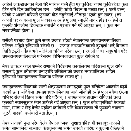
अहिले लकडाउनका बेला धेरै मानिस घरमै हुँदा प्राकृतिक रुपमा फूलिरहेका फुल
हेरेर पनि दिन काटिरहेका छन । कोहि फोटो खिच्न मा मख्ख छन् । घरमै बस्नु
परेको र आफ्नो वरिपरी फुलको बोट नहुनेलाई औडाहा भएको हुन सक्छ ।तर,
आफ्नो घर आगनमा फुल भएकाहरू त्यहि फुलमा रमाउँने मात्र होइन अहिले त
फुलकै अँगालोमा टिकटक बनाउँने र प्रचार गर्ने गर्दै आएका छन् । फुल मन
नपराउँनेको होला ।
यसैको प्रभाव होला कुनै समय उजाड रहेको नेपालगन्ज उपमहानगरपालिका
परिसर अहिले हरियाली बनेको छ । उजाड नगरपालिकाको दुरदर्शा भन्दै विगतमा
खिसिट्यूरी गर्नेहरु भने यतिबेला चकित परेका छन् । खाली जग्गा सदुपयोग गरेर
उपमहानगरपालिकाले परिसरमा विभिन्नजातका फुल रोपेको छ ।
मेयर डाक्टर धवल शम्सेर राणाको निर्देशनमा कार्यालयमा परिसरमा फुल रोपेर
यसलाई फुल बगैचामय बनाएपछि उतिबेलाको उजाड नगरपालिका अहिले
हरियाली उपमहानगरपालिकामा परिणत भएका हो ।
उपमहानगरपालिकाको सानो क्षेत्रफलमा लगाइएको फुल यतिबेला आकर्षण बढ्दै
गएको छ । यतिबेला उपमहानगरपालिकामा जाने जोकोही त्यहि फुल बगैचा छेउमा
यभिएर सेल्फी खिच्न समेत पछि पर्दैनन् । उपमहानगर हातामा रोपिएको उक्त
फुलको स्यारसुसार मेयर आफैले गर्दै आएका छन् । फुल बगैचाप्रतिको मेयरको
माया, ममता र मोह देखेर यहाँका कर्मचारी पनि बेलाबखतमा ती फुलको स्यारमा
जुटदै आएको कर्मचारी बताउँछन् ।
मेयर राणाको फुल प्रेम देखेर नेपालगन्जका सुशासनविज्ञ मीनबहादुर मल्लले
समेत सामाजिक सञ्जाल फेसकुबकमा समेत उनको तारिफ र फुलमा देखिएको