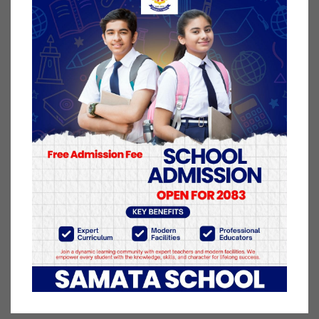
दशगजा नजिकबाट विभिन्न सामान बरामद गरेको हो ।
भारतबाट नेपालतर्फ अपैधरुपमा युपी ४० एम ४८६७ नम्वरको
मोटरसाइकलमा सामान ल्याउँदै गरेको अवस्थामा कस्मेटिक
सामान, कपडा, चप्पल, सूर्तिजन्य पदार्थसहित करीव १ लाख
५५ हजार ६ सय रुपैयाँ बराबरको सामान बरामद गरिएको
सशस्त्र प्रहरीले जनाएको छ ।
२५ आश्विन २०७७, आईतवार प्रकाशित