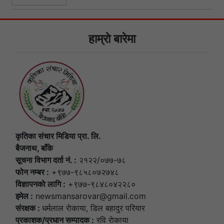
हाम्राे बारेमा
कृतिका संचार मिडिया प्रा. लि.
बैजनाथ, बाँके
सूचना विभाग दर्ता नं. :
२१२२/०७७-७८
फोन नम्बर :
+९७७-९८५८०७२७४८
विज्ञापनकाे लागि :
+९७७-९८४८०४२२८०
इमेल :
newsmansarovar@gmail.com
संरक्षक :
धर्मलाल राेकाया, डिल बहादुर परियार
प्रकाशक/प्रधान सम्पादक :
रवि राेकाया