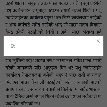
प्रहरी श्रोतका अनुसार उक्त माछा पक्राउ लगत्तै कुसुम प्रहरीले
पशु क्वारेन्टाईन जमुनाहा पठाउने तयारी गरको थियो । पशु
क्वारेन्टाईनका कार्यलय प्रमुख भक्त निउरे कार्यलयमा नरहेको
र अन्य कर्मचरी समेत नरहेको भन्दै सो माछा मत्स्य बिकास
केन्द्र ढकेरी पठाईएको थियो । अबैध माछा भैरहवा हुदै
कैलाली पुगे पनि जिम्मेवार निकाय मने तै चुप मै चुप बसेर
तस्करहरुलाई सघाउ पुर्याई रहेको माछा उत्पादक संघ बाँकेका
अध्यक्ष झबिन्द्र बिसीले नयाँ कोर्स लाई बताए । माछा उत्पादक
संघ लुम्बिनी प्रदेश सदस्य गणेश लम्सालले अबैध माछा आउदै
गरेको जानकारी पछि आफुहरु दिन भर पशु क्वारेन्टाईन
कार्यालय नेपालगंजमा बसेको भएपनि पछि राती कागजात
मिलाएर माछा कैलाली पठाईएको भन्ने जानकारी पाएको
बताए । उनले तस्कर र कर्मचारीको मिलेमतोमा अबैध भारतीय
माछा दैनिक जसो नेपाल भित्रने गरेको बताइएको नयाँकार्स मा
प्रकाशित गरिएको छ ।