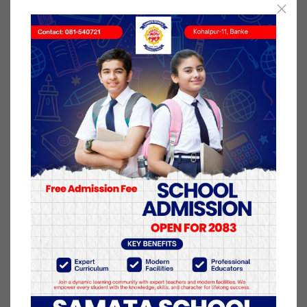
पर्सन नरेश श्रेष्ठका अनुसार बुधबार बाँकेका विभिन्न ठाउँका १४
महिला र १२ पुरुष गरी २६ जना संक्रमित कोरोना मुक्त भई
डिस्चार्ज हुँदैछन । उनिहरुलाई असोज १४ गते कोरोना
संक्रमण देखिएपछि विभिन्न आइसोलेसनमा राखिएको थियो ।
यो सङ्गै बाँकेमा कोरोना संक्रमणबाट मुक्त हुनेको संख्या १
हजार ८९९ पुगेको छ ।
विभिन्न आइसोलेसन केन्द्रमा अन्य जिल्लाका २१ सहित ६ सय
२२ जना सक्रिय संक्रमित उपचाररत छन् । बाँके जिल्लामा
हालसम्म कोरोनाबाट संक्रमितको संख्या २ हजार ५२६ रहेको
छ भने २६ जनाको कोरोनाका कारण मृत्यु भईसकेको छ ।
२८ आश्विन २०७७, बुधबार प्रकाशित