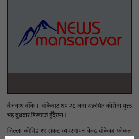
बैजनाथ बाँके । बाँकेबाट थप २६ जना संक्रमित कोरोना मुक्त
भइ बुधबार डिस्चार्ज हुँदैछन ।
जिल्ला कोभिड १९ संकट व्यवस्थापन केन्द्र बाँकेका फोकल