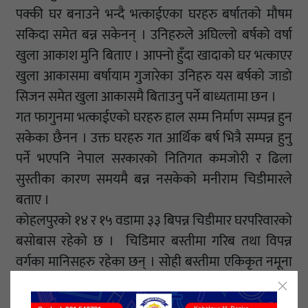
पक्की घर बनाउने भन्दै भत्काईएका घरहरु बर्षातको मौषम
सकिदा समेत बन्न सकेनन् । उनिहरुले अघिल्लो बर्षको वर्षा
खुला आकाश मुनि बिताए । आफ्नो हुँदा खादाको घर भत्काएर
खुला आकासमा बर्षायाम गुजारेका उनिहरु यस बर्षको जाडो
सिजन समेत खुला आकासमै बिताउनु पर्ने बाध्यतामा छन ।
गत फागुनमा भत्काईएको घरहरु हाल सम्म निर्माण सम्पन्न हुन
सकेका छैनन । उक्त घरहरु गत आर्थिक बर्ष भित्रै सम्पन्न हुनु
पर्ने भएपनि नेपाल सरकारको नितिगत कमजोरी र ढिला
सुस्तीका कारण समयमै बन्न नसकेको मनीराम चिडीमारले
बताए ।
कोहलपुरको १४ र १५ वडामा ३३ बिपन्न चिडीमार घरपरिवारको
बसोबास रहेको छ । चिडिमार बस्तीमा गरिब तथा विपन्न
वर्गका मानिसहरु रहेका छन् । सोही बस्तीमा एकिकृत नमूना
बस्ती कार्यक्रम अन्तरगत संघिय सरकार र प्रदेश सरकारको
पूरक अनुदानमा बजेट अन्तरगत उक्तघरहरु निर्माण हुने