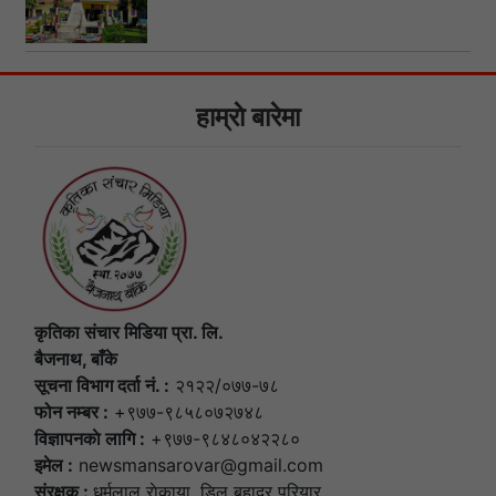
हाम्राे बारेमा
कृतिका संचार मिडिया प्रा. लि.
बैजनाथ, बाँके
सूचना विभाग दर्ता नं. :
२१२२/०७७-७८
फोन नम्बर :
+९७७-९८५८०७२७४८
विज्ञापनकाे लागि :
+९७७-९८४८०४२२८०
इमेल :
newsmansarovar@gmail.com
संरक्षक :
धर्मलाल राेकाया, डिल बहादुर परियार