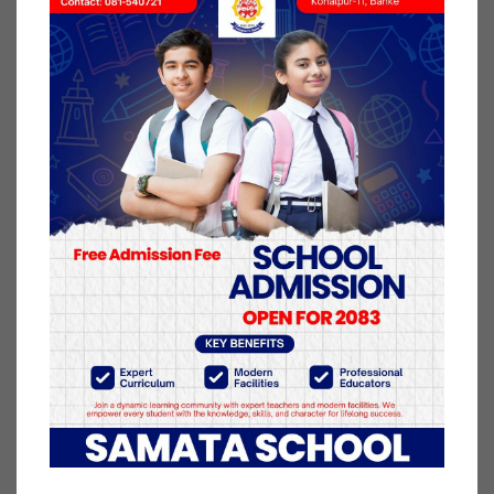
कार्यक्रम थियो । आर्थिक वर्ष २०७६÷०७७ को उक्त कार्यक्रम
अहिले अषाढ मसान्तमा सक्नु पर्ने थियो ।
करिब ३ लाख पचास हजार रकम लागतमा एउटा घर निर्माण
गर्नुपर्ने प्राविधिक इस्टिमेट अन्तरगत आफुहरुले गर्ने काम
समयमै गरेको भएपनि सरकारी ढिला सुस्तिले आफुहरु हाल
सम्म खुला आकासमा बस्न बाध्य भएको मनिरामले बताए ।
कोहलपुर नगरपालिका वडा नं १४ र १५ का चिडिमारहरुका
लागि १५ वटा घर बनाउने योजना केन्द्र र प्रदेश सरकारबाट
प¥यो । तर, अहिले चिडिमार बस्ति निर्माणमा ठेकेदारले
लापरबाही र कंसल सामाग्री प्रयोग गरेको र समयमै सम्पन्न
समेत नगरिएको मणिराम चिडिमारले बताए ।
नेपाल सरकारले जनता आवास कार्यक्रमकालागि घर धनीलाई
नै चार किस्तामा पैसा बितरण गर्ने भनिए पनि अफुहरुले काम
सम्पन्न गरे अनुसारको भुक्तानी नदिदा आफुहरु खुला आकास