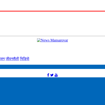
्‍जन
जीवनशैली
भिडियाे