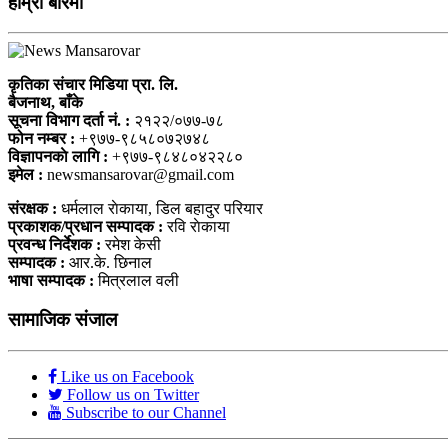
हाम्राे बारेमा
कृतिका संचार मिडिया प्रा. लि.
बैजनाथ, बाँके
सूचना विभाग दर्ता नं. :
२१२२/०७७-७८
फोन नम्बर :
+९७७-९८५८०७२७४८
विज्ञापनकाे लागि :
+९७७-९८४८०४२२८०
इमेल :
newsmansarovar@gmail.com
संरक्षक :
धर्मलाल राेकाया, डिल बहादुर परियार
प्रकाशक/प्रधान सम्पादक :
रवि राेकाया
प्रवन्ध निर्देशक :
रमेश केसी
सम्पादक :
आर.के. छिनाल
भाषा सम्पादक :
मित्रलाल वली
सामाजिक संजाल
Like us on Facebook
Follow us on Twitter
Subscribe to our Channel