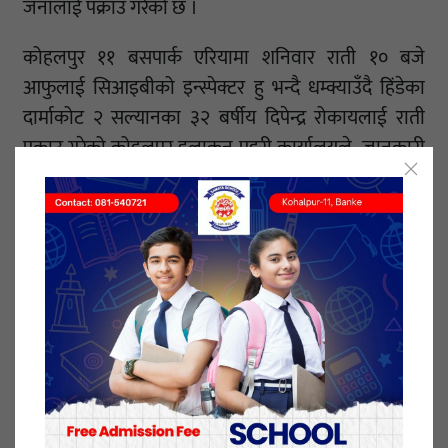
जनालाई पक्राउ गरेको छ ।
कोहलपुर ११ बसपार्क एरियामा शनिवार राती १० बजे
आफुलाई सिआइबीको इन्स्पेक्टर हु भन्दै धम्क्याउँदै हिंडेका
दार्माकोट २ सल्यानका ३२ बर्षीय दिपेन्द्र रोकायलाई राती
पक्राउ गरेको कोहलपुर इलाकन प्रहरी कार्यालयले जानकारी
गराएकाे छ ।
२० भाद्र २०७८, आईतवार प्रकाशित