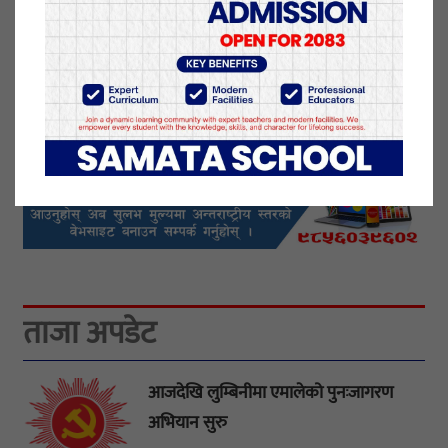
यो खबर पढेर तपाईलाई कस्तो महसुस भयो
?
प्रतिक्रिया दिनुहोस्
ताजा अपडेट
आजदेखि लुम्बिनीमा एमालेको पुनःजागरण
अभियान सुरु