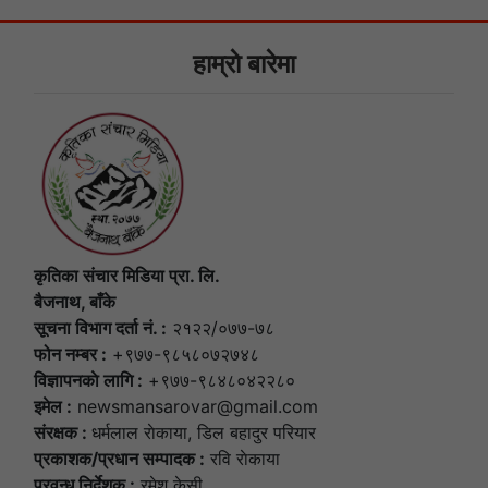
हाम्राे बारेमा
कृतिका संचार मिडिया प्रा. लि.
बैजनाथ, बाँके
सूचना विभाग दर्ता नं. :
२१२२/०७७-७८
फोन नम्बर :
+९७७-९८५८०७२७४८
विज्ञापनकाे लागि :
+९७७-९८४८०४२२८०
इमेल :
newsmansarovar@gmail.com
संरक्षक :
धर्मलाल राेकाया, डिल बहादुर परियार
प्रकाशक/प्रधान सम्पादक :
रवि राेकाया
प्रवन्ध निर्देशक :
रमेश केसी