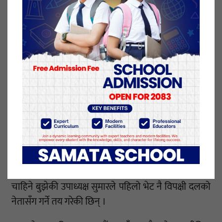
‘पार्टी टीम र एमसीसी उपाध्यक्षबीच भेट हुने तय भएको छ ।
अध्यक्ष र सुमारबीच एक्लाएक्लै भेटवार्ता हुने होइन’, ओलीको
सचिवालय स्रोतले भन्यो ।
एमसीसी सम्झौता कार्यान्वयनका लागि संसद्बाट अनुमोदन
हुनुपर्छ ।
सम्झौता संसद्मा टेबल भएपनि अहिलेसम्म संसद्को कार्यसूची
बन्न सकेको छैन । भदौ २३ बाट संसद्को नवौं अधिवेशन शुरू
भएको छ, तर प्रमुख प्रतिपक्षी दल एमालेले संसद् अवरोध
गरिरहेको छ ।
एमसीसी अनुमोदनका लागि संसद्मा प्रमुख प्रतिपक्षीको साथ
चाहिने बुझेकी उपाध्यक्ष सुमारले पहिलो भेट नै विपक्षी दलको
नेतासँग गर्ने तय गरेकी छिन् ।