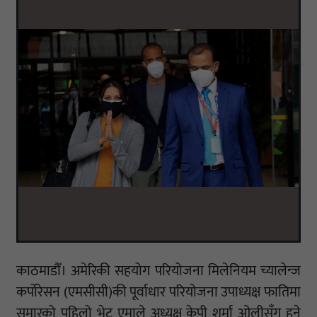
काठमाडौँ। अमेरिकी सहयोग परियोजना मिलेनियम च्यालेन्ज
कर्पोरेसन (एमसीसी)की पूर्वाधार परियोजना उपाध्यक्ष फातिमा
सुमारको पहिलो भेट एमाले अध्यक्ष केपी शर्मा ओलीसँग हुने