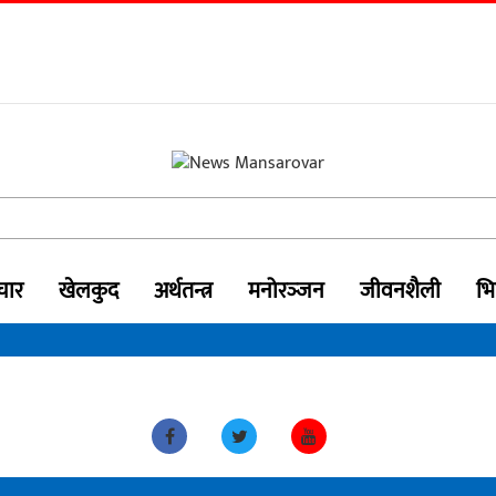
चार
खेलकुद
अर्थतन्त्र
मनोरञ्‍जन
जीवनशैली
भि