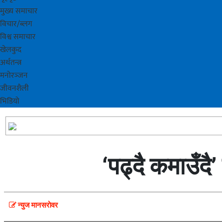
मुख्य समाचार
विचार/ब्लग
विश्व समाचार
खेलकुद
अर्थतन्त्र
मनोरञ्‍जन
जीवनशैली
भिडियाे
‘पढ्दै कमाउँदै
न्युज मानसराेवर