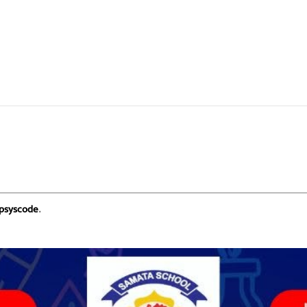
psyscode
.