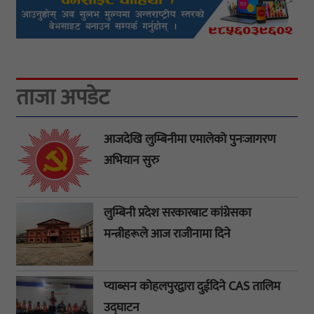
ताजा अपडेट
आजदेखि लुम्बिनीमा एमालेको पुनःजागरण
अभियान सुरु
लुम्बिनी प्रदेश सरकारबाट कांग्रेसका
मन्त्रीहरूले आज राजीनामा दिने
प्याब्सन कोहलपुरद्वारा दुईदिने CAS तालिम
उद्घाटन