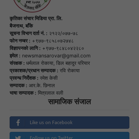
कृतिका संचार मिडिया प्रा. लि.
बैजनाथ, बाँके
सूचना विभाग दर्ता नं. :
२१२२/०७७-७८
फोन नम्बर :
+९७७-९८५८०७२७४८
विज्ञापनकाे लागि :
+९७७-९८४८०४२२८०
इमेल :
newsmansarovar@gmail.com
संरक्षक :
धर्मलाल राेकाया, डिल बहादुर परियार
प्रकाशक/प्रधान सम्पादक :
रवि राेकाया
प्रवन्ध निर्देशक :
रमेश केसी
सम्पादक :
आर.के. छिनाल
भाषा सम्पादक :
मित्रलाल वली
सामाजिक संजाल
Like us on Facebook
Follow us on Twitter