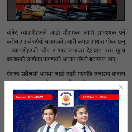
बाँके\ व्यापारीहरूले जाडो मौसमका लागि आवश्यक पर्ने
करीब ३ अर्ब रुपैयाँ बराबरको तयारी कपडा आयात गरेका छन्
। व्यापारीहरूले चीन र भारतलगायत देशबाट उक्त मूल्य
बराबरको जाडोका कपडाको आयात गरेको बताएका छन् ।
देशका सबैजसो भागमा जाडो बढ्दै गएपछि बजारमा बाक्लो
तथा न्यानो कपडाको माग बढ्दै गएको छ । नेपाल उद्योग
वाणिज्य महासंघका मेला समिति सभापति तथा लामो
समयदेखि नेपाल चीन व्यापारमा संलग्न दिलसुन्दर श्रेष्ठले
नेपालमा जाडो मौसमका लागि हरेक वर्ष करीब ३ अर्ब रुपैयाँ
बराबरको लत्ताकपडा आयात हुुने गरेको बताए । आर्थिक
अभियानमा खबर छ ।