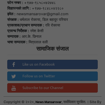
फोन नम्बर :
+९७७-९८५८०७२७४८
विज्ञापनकाे लागि :
+९७७-९८४८०४२२८०
इमेल :
newsmansarovar@gmail.com
संरक्षक :
धर्मलाल राेकाया, डिल बहादुर परियार
प्रकाशक/प्रधान सम्पादक :
रवि राेकाया
प्रवन्ध निर्देशक :
रमेश केसी
सम्पादक :
आर.के. छिनाल
भाषा सम्पादक :
मित्रलाल वली
सामाजिक संजाल
Like us on Facebook
Follow us on Twitter
Subscribe to our Channel
News Mansarovar
Copyright © २०२०,
, सर्वाधिकार सुरक्षित. । Site By