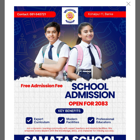
कनकासुन्दरी गाउँपालिकाको गुठीज्यूलाबाट नेपालगन्ज
आउँदै गरेको ना६ख ४४३८ नम्बरको बस सिंजा गाउँपालिका–
२, जुम्ला घोडेंगा गाउँमा दुर्घटना भएको हो ।
बस सडकदेखि करिब २०० मिटर तल खसेको जुम्लाका प्रमुख
जिल्ला अधिकारी विजयाकुमारी प्रसाईँले जानकारी दिए ।
प्रारम्भिक जानकारी अनुसार घटनास्थलमा नवीन रावल र
विशाल बमको मृत्यु भएको उनले बताए ।
बसमा चार जना मात्र सवार थिए । घाइतेलाई उपचारका लागि
कर्णाली स्वास्थ्य विज्ञान प्रतिष्ठान लैजान एम्बुलेन्स पठाइएको
जिल्ला प्रहरी कार्यालयले जनाएको छ ।
१५ मंसिर २०७८, बुधबार प्रकाशित