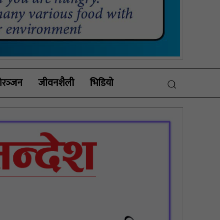
रञ्‍जन
जीवनशैली
भिडियाे