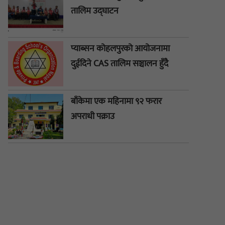
तालिम उद्घाटन
प्याब्सन कोहलपुरको आयोजनामा
दुईदिने CAS तालिम सञ्चालन हुँदै
बाँकेमा एक महिनामा ९२ फरार
अपराधी पक्राउ