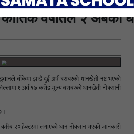
 कार्तिके वर्षातले २ अर्बको 
ुवानले बाँकेमा झन्डै दुई अर्व बराबरको धानखेती नष्ट भएको
जिल्लामा १ अर्व ९७ करोड मूल्य बराबरको धानखेती नोक्सानी
छ ।
ँकेमा करिब २० हेक्टरमा लगाएको धान नोक्सान भएको जानकारी