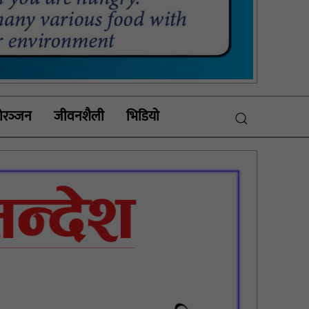
रञ्‍जन
जीवनशैली
भिडियाे