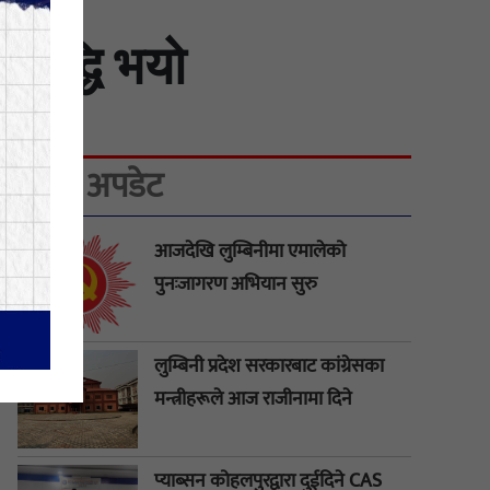
बृद्धि भयो
ताजा अपडेट
आजदेखि लुम्बिनीमा एमालेको
पुनःजागरण अभियान सुरु
लुम्बिनी प्रदेश सरकारबाट कांग्रेसका
मन्त्रीहरूले आज राजीनामा दिने
प्याब्सन कोहलपुरद्वारा दुईदिने CAS