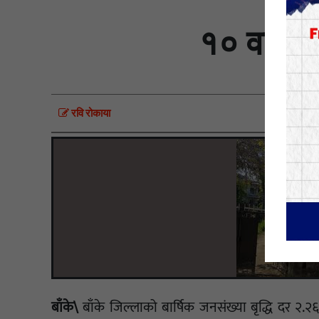
१० वर्षमा
रवि रोकाया
बाँके\
बाँके जिल्लाको बार्षिक जनसंख्या बृद्धि दर २