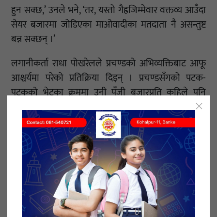
हुन सक्छ,’ उनले भने, ‘तर, यस्तो गैह्रजिम्मेवार वक्तव्य आउँदा
सेयर बजारमा जोडिएका माओवादीका मतदाता नै असन्तुष्ट
बन्न सक्छन् ।’
लगानीकर्ता राधा पोखरेलले प्रचण्डको अभिव्यक्तिबाट आफू
आश्चर्यमा परेको प्रतिक्रिया दिइन् । प्रचण्डसँगको पटक-
पटकको भेटका क्रममा उनी पुँजी बजारप्रति कहिले पनि
नकारात्मक नपाएको भन्दै पोखरेलले अहिलेको अभिव्यक्ति
आफ्नो निम्ति अनपेक्षित रहेको प्रतिक्रिया दिइन् ।
४८ लाख लगानीकर्ताको आम्दानीको स्रोत रहेको पुँजी
बजारलक्षित टिप्पणीले माओवादीको भोटमा समेत असर गर्ने
उनको आँकलन छ ।
‘माओवादी, एमाले, कांग्रेस सबै राजनीतिक दलप्रति आस्था
राख्ने लगानीकर्ता भएकाले उहाँको यस स्टेटमेन्टले आगामी