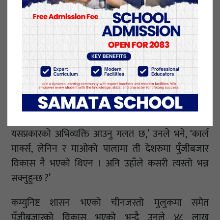
चुनावमा माओवादीको भोट प्रभावित नहोला भन्न सकिन्न,’
पोखरेलले भनिन् ।
पोखरेलको जस्तै धारणा छ, अर्का लगानीकर्ता छोटेलाल
रोनियारको पनि । राष्ट्रका सम्मानित नेताबाट यस्तो अभिव्यक्ति
आउनु गलत भएको र यसले प्रचण्डलाई पछुतो हुन सक्ने उनले
टिप्पणी गरे ।
‘राष्ट्रले सम्मान गर्ने नेताबाट १८ औं शताब्दीसँग दाँजेर
यसप्रकारको अभिव्यक्ति आउनु गलत छ,’ उनले भने, ‘कार्ल
मार्क्स, लेनिन र माओको पालामा ती देशरुमा पुँजीबजार
विकास नै भएको थिएन । अनि उहाँले कसरी त्यस्तो भन्न
सक्नुहुन्छ ?’
कम्युनिष्ट शासन भएको चीनजस्तो मुलुकमा समेत
पुँजीबजारको विकास भएको भन्दै उनले ४८ लाख