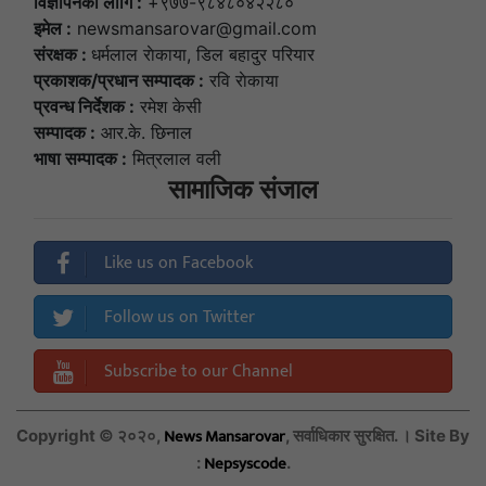
विज्ञापनकाे लागि :
+९७७-९८४८०४२२८०
इमेल :
newsmansarovar@gmail.com
संरक्षक :
धर्मलाल राेकाया, डिल बहादुर परियार
प्रकाशक/प्रधान सम्पादक :
रवि राेकाया
प्रवन्ध निर्देशक :
रमेश केसी
सम्पादक :
आर.के. छिनाल
भाषा सम्पादक :
मित्रलाल वली
सामाजिक संजाल
Like us on Facebook
Follow us on Twitter
Subscribe to our Channel
News Mansarovar
Copyright © २०२०,
, सर्वाधिकार सुरक्षित. । Site By
Nepsyscode
:
.