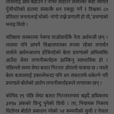
त्यसलाई अघि बढाउने र नाफा सोहोरेर संसारका केही सीमित
पुँजीपतिको हातमा संसारकै धन एकठ्ठा गर्ने र विश्वका ८०
प्रतिशत जनतालाई भोको- नांगो राख्ने प्रणाली हो यो,’ प्रचण्डको
भनाइ थियो ।
यतिबला सरकारमा नेकपा माओवादीकै नेता अर्थमन्त्री छन् ।
त्यसमा पनि आफ्नै विश्वासपात्रका रूपमा रहेका जनार्दन
शर्माले अर्थमन्त्रालय हाँकिरहेको बेला प्रचण्डको अभिव्यक्ति
आउँदा सेयर लगानीकर्ताहरू झस्किनु स्वाभाविक हो ।
पछिल्लो समय सेयर बजार निरन्तर ओरालो यात्रामा छ । यस्तो
बेला बजारलाई उकास्नेभन्दा पनि थप संकटतर्फ धकेल्ने गरी
प्रचण्डले बोलेको आरोप लगानीकर्ताहरूले लगाएका छन् ।
कोभिड १९ पछि सेयर बजार निरन्तररुपमा बढ्दै अधिकतम
३१९७ अंकको विन्दु पुगेको थियो । तर, नियामक निकाय
धितोपत्र बोर्डले प्रकाशन गरेको ५१ कम्पनीको सुची र नेपाल