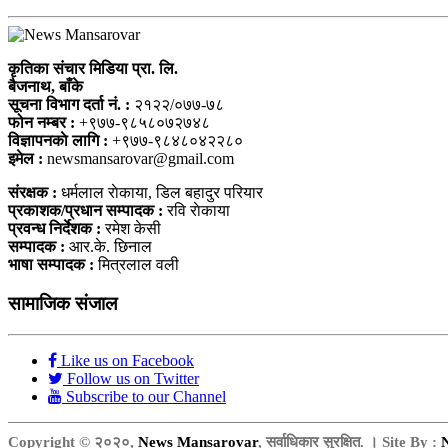
कृतिका संचार मिडिया प्रा. लि.
बैजनाथ, बाँके
सूचना विभाग दर्ता नं. :
२१२२/०७७-७८
फोन नम्बर :
+९७७-९८५८०७२७४८
विज्ञापनकाे लागि :
+९७७-९८४८०४२२८०
इमेल :
newsmansarovar@gmail.com
संरक्षक :
धर्मलाल राेकाया, डिल बहादुर परियार
प्रकाशक/प्रधान सम्पादक :
रवि राेकाया
प्रवन्ध निर्देशक :
रमेश केसी
सम्पादक :
आर.के. छिनाल
भाषा सम्पादक :
मित्रलाल वली
सामाजिक संजाल
Like us on Facebook
Follow us on Twitter
Subscribe to our Channel
Copyright © २०२०,
News Mansarovar
, सर्वाधिकार सुरक्षित. । Site By :