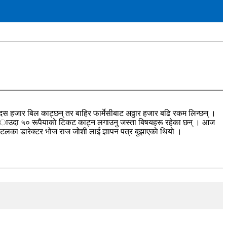
 हजार बिल काट्छन् तर बाहिर फार्मेसीबाट अठ्ठार हजार बढि रकम लिन्छन् ।
ित्र अाउदा ५० रूपैयाकाे टिकट काट्न लगाउनु जस्ता बिषयहरू रहेका छन् । आज
िटलका डारेक्टर भोज राज जोशी लाई ज्ञापन पत्र बुझाएकाे थियाे ।