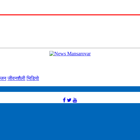
्‍जन
जीवनशैली
भिडियाे